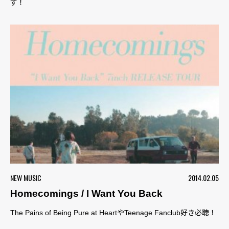
す！
NEW MUSIC
2014.02.05
Homecomings / I Want You Back
The Pains of Being Pure at HeartやTeenage Fanclub好き必聴！