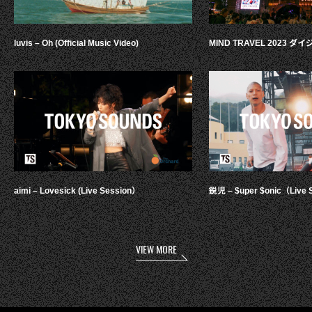
luvis – Oh (Official Music Video)
MIND TRAVEL 2023 
aimi – Lovesick (Live Session）
鋭児 – $uper $onic（Live 
VIEW MORE