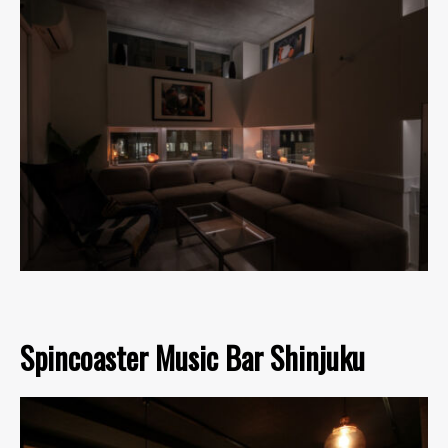
Spincoaster Music Bar Shinjuku