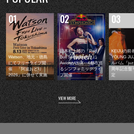
日本初上陸の『Red
KEIJUの
Watson、地元・徳島
Bull Symphonic』に
YOUNG JU
にてフリーライブ開
Awichが出演 4都市巡
ルバム『juzz
催 『阿波おどり
るシンフォニックライ
周年記念盤
2026』に併せて実施
ブ開催
定
VIEW MORE