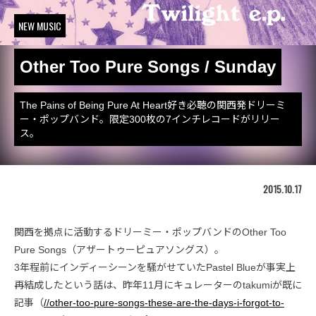
NEW MUSIC
Other Too Pure Songs / Sunday
The Pains of Being Pure At Heart好き必聴の関西発ドリーミ
ー・ポップバンド。限定300枚の7インチレコードがリリー
ス。
2015.10.17
関西を拠点に活動するドリーミー・ポップバンドのOther Too
Pure Songs（アザートゥーピュアソングス）。
3年程前にインディーシーンを騒がせていたPastel Blueが事実上
再結成したという話は、昨年11月にキュレーターのtakumiが既に
記事（
//other-too-pure-songs-these-are-the-days-i-forgot-to-