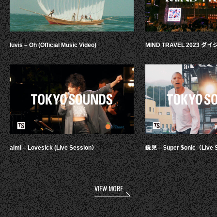
luvis – Oh (Official Music Video)
MIND TRAVEL 2023 
aimi – Lovesick (Live Session）
鋭児 – $uper $onic（Live 
VIEW MORE