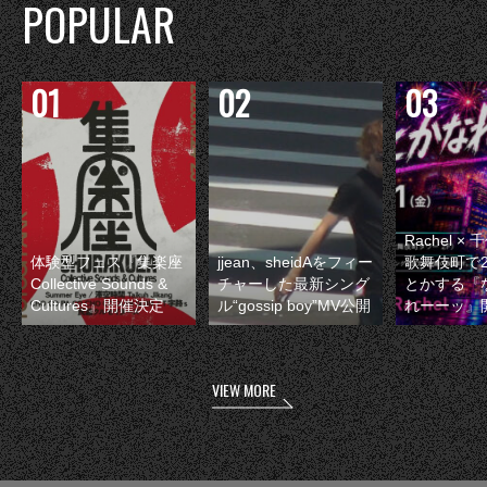
POPULAR
Rachel 
体験型フェス『集楽座
jjean、sheidAをフィー
歌舞伎町で
Collective Sounds &
チャーした最新シング
とかする『
Cultures』開催決定
ル“gossip boy”MV公開
れーーッ』
VIEW MORE