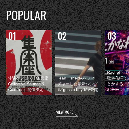
POPULAR
Rachel 
体験型フェス『集楽座
jjean、sheidAをフィー
歌舞伎町で
Collective Sounds &
チャーした最新シング
とかする『
Cultures』開催決定
ル“gossip boy”MV公開
れーーッ』
VIEW MORE