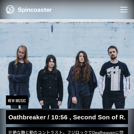
Skip
to
content
NEW MUSIC
Oathbreaker / 10:56 , Second Son of R.
壮絶な静と動のコントラスト。フジロックでDeafheavenに惚