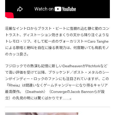
荘厳なイントロからブラスト・ビートに雪崩れ込む静と動のコン
トラスト、ディストーション効きまくりの天から降り注ぐような
トレモロ・リフ、そして紅一点のヴォーカリスト＝Caro Tanghe
による歌唱と絶叫を自在に操る表現力は、何度聴いても鳥肌モノ
のカッコ良さ。
フジロックでの熱演も記憶に新しいDeafheavenがPitchforkなど
で高い評価を受けて以降、ブラッケンド／ポスト・メタルのシー
ンがインディー・ロックのファンにも注目されていますが、この
『Rheia』は間違いなくゲームチャンジャーになり得るキャリア
最高傑作。〈Deathwish〉（ConvergeのJacob Bannonらが設
立）の先見の明には驚くばかりです……。