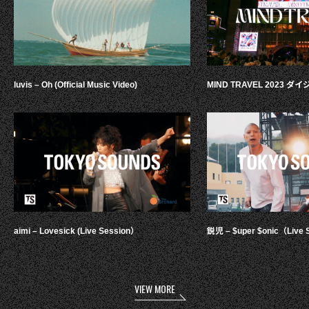
luvis – Oh (Official Music Video)
MIND TRAVEL 2023 
aimi – Lovesick (Live Session）
鋭児 – $uper $onic（Live 
VIEW MORE