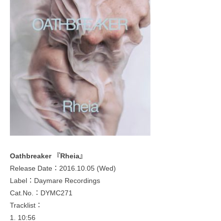
Oathbreaker 『Rheia』
Release Date：2016.10.05 (Wed)
Label：Daymare Recordings
Cat.No.：DYMC271
Tracklist：
1. 10:56