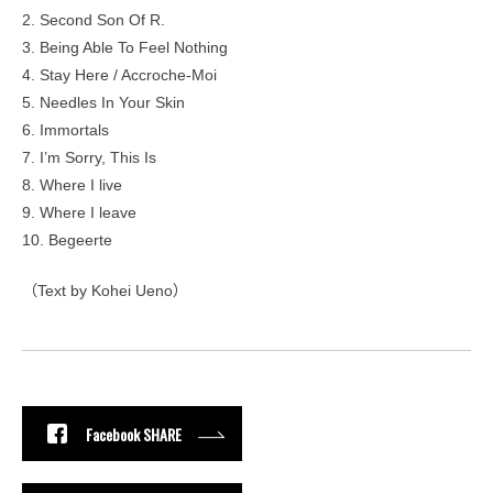
2. Second Son Of R.
3. Being Able To Feel Nothing
4. Stay Here / Accroche-Moi
5. Needles In Your Skin
6. Immortals
7. I’m Sorry, This Is
8. Where I live
9. Where I leave
10. Begeerte
（Text by Kohei Ueno）
Facebook SHARE