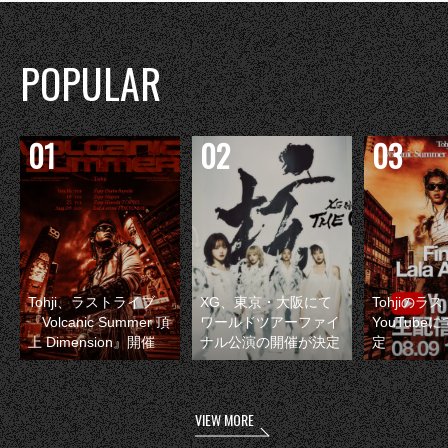
POPULAR
Tohji、ラストライブ
XG、東京・大阪にて
Tohjiのラ
『Volcanic Summer 頂
ワールドツアーファイ
YouTube
上 Dimension』開催
ナル公演の開催が決定
定
VIEW MORE