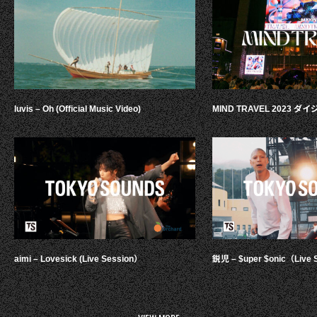
luvis – Oh (Official Music Video)
MIND TRAVEL 2023 
aimi – Lovesick (Live Session）
鋭児 – $uper $onic（Live 