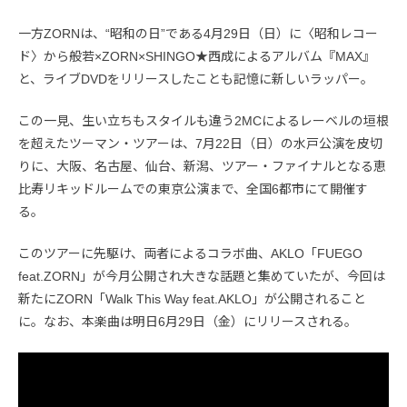
一方ZORNは、“昭和の日”である4月29日（日）に〈昭和レコー
ド〉から般若×ZORN×SHINGO★西成によるアルバム『MAX』
と、ライブDVDをリリースしたことも記憶に新しいラッパー。
この一見、生い立ちもスタイルも違う2MCによるレーベルの垣根
を超えたツーマン・ツアーは、7月22日（日）の水戸公演を皮切
りに、大阪、名古屋、仙台、新潟、ツアー・ファイナルとなる恵
比寿リキッドルームでの東京公演まで、全国6都市にて開催す
る。
このツアーに先駆け、両者によるコラボ曲、AKLO「FUEGO
feat.ZORN」が今月公開され大きな話題と集めていたが、今回は
新たにZORN「Walk This Way feat.AKLO」が公開されること
に。なお、本楽曲は明日6月29日（金）にリリースされる。