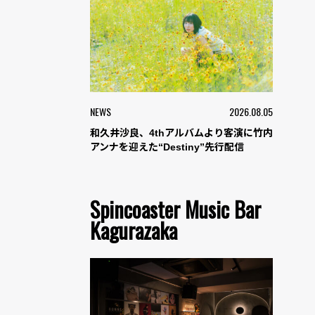
NEWS
2026.08.05
和久井沙良、4thアルバムより客演に竹内
アンナを迎えた“Destiny”先行配信
Spincoaster Music Bar
Kagurazaka