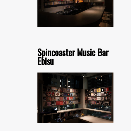
Spincoaster Music Bar
Ebisu