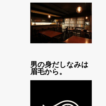
男の身だしなみは
眉毛から。