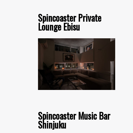
Spincoaster Private
Lounge Ebisu
Spincoaster Music Bar
Shinjuku