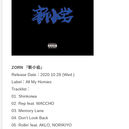
ZORN 『新小岩』
Release Date：2020.10.28 (Wed.)
Label：All My Homies
Tracklist：
01. Shinkoiwa
02. Rep feat. MACCHO
03. Memory Lane
04. Don’t Look Back
05. Rollin’ feat. AKLO, NORIKIYO