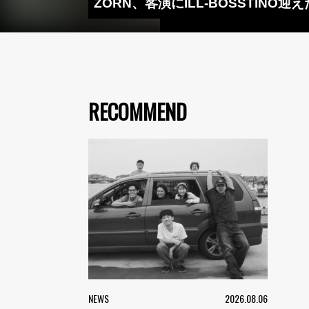
ZORN、客演にILL-BOSSTINO迎
RECOMMEND
NEWS
2026.08.06