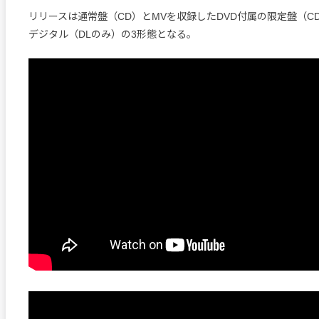
リリースは通常盤（CD）とMVを収録したDVD付属の限定盤（CD
デジタル（DLのみ）の3形態となる。