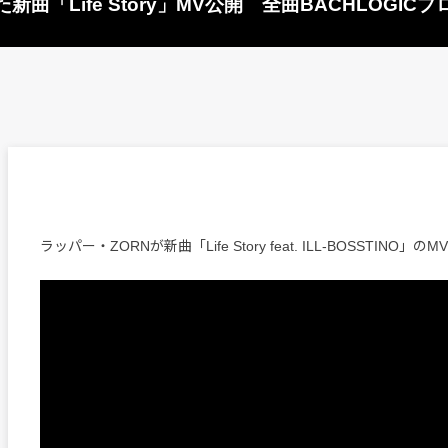
えた新曲「Life Story」MV公開 全曲BACHLOG
ラッパー・ZORNが新曲「Life Story feat. ILL-BOSSTINO」