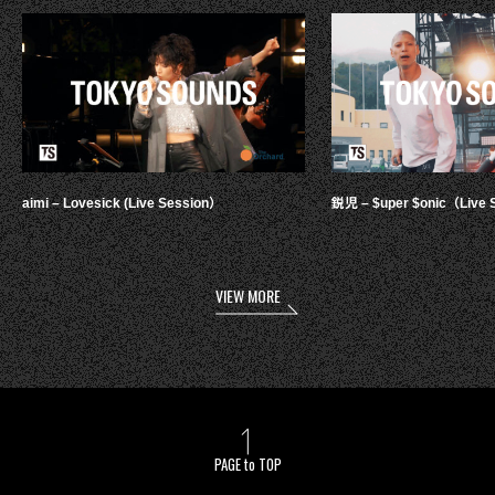
aimi – Lovesick (Live Session）
鋭児 – $uper $onic（Live 
VIEW MORE
PAGE to TOP