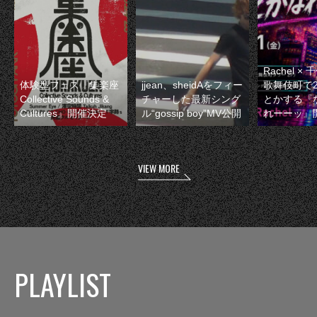
Rachel 
体験型フェス『集楽座
jjean、sheidAをフィー
歌舞伎町で
Collective Sounds &
チャーした最新シング
とかする『
Cultures』開催決定
ル“gossip boy”MV公開
れーーッ』
VIEW MORE
PLAYLIST