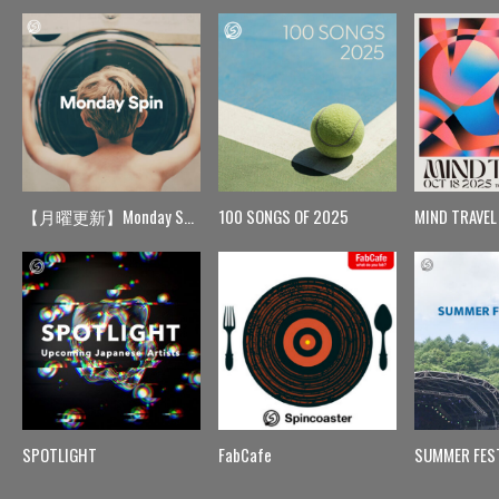
【月曜更新】Monday Spin
100 SONGS OF 2025
MIND TRAVEL
SPOTLIGHT
FabCafe
SUMMER FES