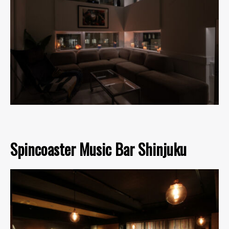
Spincoaster Music Bar Shinjuku