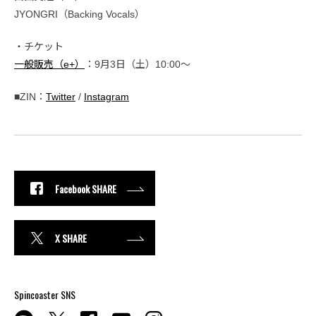
JYONGRI（Backing Vocals）
・チケット
一般販売（e+）
：9月3日（土）10:00〜
■ZIN：
Twitter
/
Instagram
Facebook SHARE
X SHARE
Spincoaster SNS