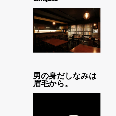
男の身だしなみは
眉毛から。