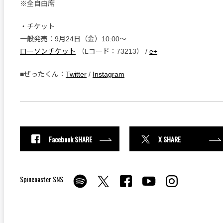
※全自由席
・チケット
一般発売：9月24日（金）10:00〜
ローソンチケット
（Lコード：73213） /
e+
■ぜったくん：
Twitter
/
Instagram
Facebook SHARE
X SHARE
Spincoaster SNS