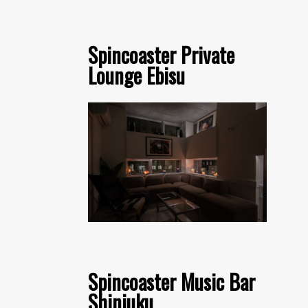
Spincoaster Private
Lounge Ebisu
Spincoaster Music Bar
Shinjuku