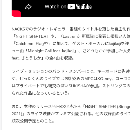
NACK5でのラジオ・レギュラー番組のタイトルを冠した自主制
「NiGHT SHiFTER」や、〈Lastrum〉所属後に発表し根強
「Catch me, Flag!!?」に加えて、ゲスト・ボーカルにkojikoj
ュー曲「Midnight Call feat. kojikoji」、さとうもかが参加した人気曲
feat. さとうもか」の全4曲を収録。
ライブ・セッションのバンド・メンバーには、キーボードに先述
ケ、ぜったくんのライブではお馴染みのMPCはKO-ney、コー
はプライベートでも親交の深いSUKISHAが参加。ストリングス
られた作品になっているという。
また、本作のリリース当日の22時から「NiGHT SHiFTER (Strings Li
2021)」のライブ映像がプレミア公開される。他の収録曲のライ
順次公開予定とのこと。