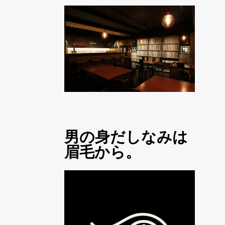
男の身だしなみは
眉毛から。