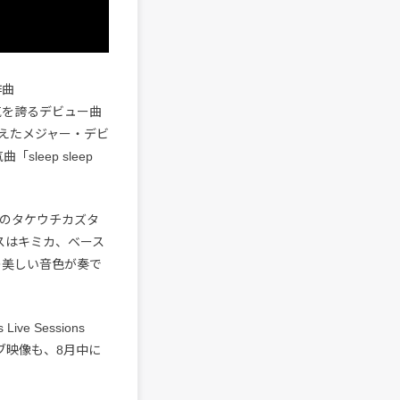
作曲
い人気を誇るデビュー曲
iを迎えたメジャー・デビ
「sleep sleep
のタケウチカズタ
ラスはキミカ、ベース
の美しい音色が奏で
ve Sessions
ブ映像も、8月中に