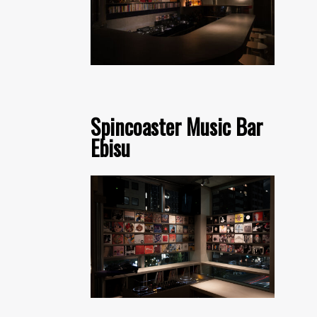
Spincoaster Music Bar
Ebisu