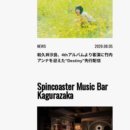
NEWS
2026.08.05
和久井沙良、4thアルバムより客演に竹内
アンナを迎えた“Destiny”先行配信
Spincoaster Music Bar
Kagurazaka