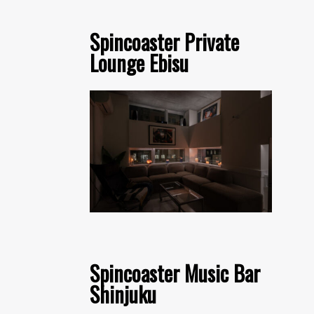
Spincoaster Private
Lounge Ebisu
Spincoaster Music Bar
Shinjuku