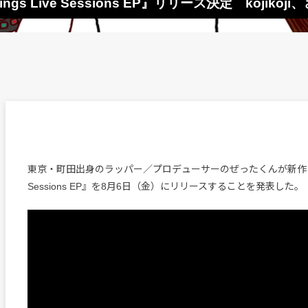
 Live Sessions EP』リリース決定 kojikoj
東京・町田出身のラッパー／プロデューサーのぜったくんが新作『Stri
Sessions EP』を8月6日（金）にリリースすることを発表した。