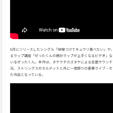
6月にリリースしたシングル「味噌つけてキュウリ食べたい」や
るラップ講座「ぜったくんの絶対ラップが上手くなるビデオ」な
いるぜったくん。本作は、タケウチカズタケによる全面サウンド
元、ストリングスのカルテットと共に一夜限りの豪華ライブ・セ
た作品となっている。