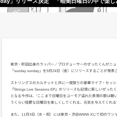
sunday」リリース決定 「暗闇日曜日の中で
東京・町田出身のラッパー／プロデューサーのぜったくんがニュ
「sunday sunday」を9月24日（金）にリリースすることが発
ストリングスのカルテットと共に一夜限りの豪華ライブ・セッシ
『Strings Live Sessions EP』のリリースも記憶に新しいぜっ
となる今作は、“ここまで日曜日をユーモア溢れた表現の歌は聴
うくらい陰鬱な日曜日を楽しくしてくれる、元気を与えてくれる”
また、11月3日（水・祝）には東京・渋谷WWW Xにて初のワン