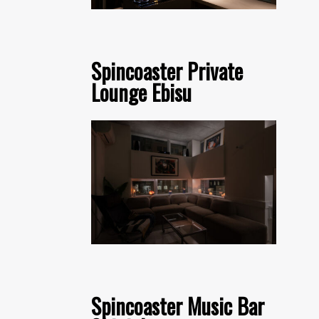
Spincoaster Private
Lounge Ebisu
Spincoaster Music Bar