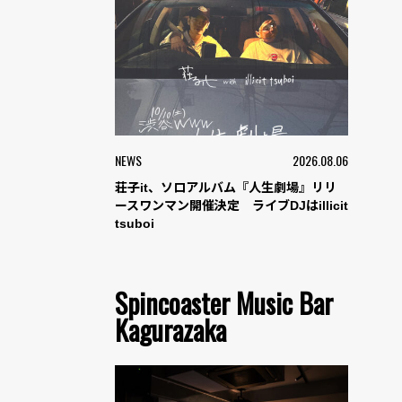
NEWS
2026.08.06
荘子it、ソロアルバム『人生劇場』リリ
ースワンマン開催決定 ライブDJはillicit
tsuboi
Spincoaster Music Bar
Kagurazaka