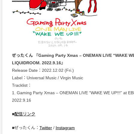
ぜったくん 『Gaming Party Xmas – ONEMAN LIVE “WAKE WE U
LIQUIDROOM. 2022.9.16』
Release Date：2022.12.02 (Fri.)
Label：Universal Music / Virgin Music
Tracklist：
1. Gaming Party Xmas – ONEMAN LIVE “WAKE WE UP!!!” at 
2022.9.16
■
配信リンク
■ぜったくん：
Twitter
/
Instagram