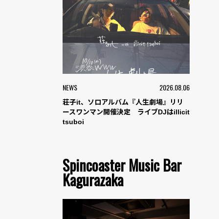
NEWS
2026.08.06
荘子it、ソロアルバム『人生劇場』リリ
ースワンマン開催決定 ライブDJはillicit
tsuboi
Spincoaster Music Bar
Kagurazaka