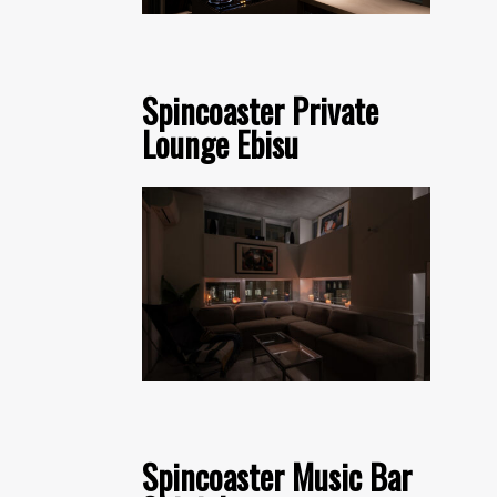
Spincoaster Private
Lounge Ebisu
Spincoaster Music Bar