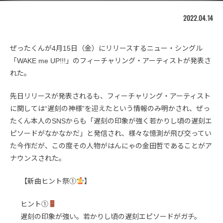
2022.04.14
ぜったくんが4月15日（金）にリリースするニュー・シングル
「WAKE me UP!!!」のフィーチャリング・アーティストが発表さ
れた。
先日リリースが発表されるも、フィーチャリング・アーティスト
に関しては“遅刻の神様”を迎えたという情報のみ明かされ、ぜっ
たくん本人のSNSからも「遅刻の印象が強く若かりし頃の遅刻エ
ピソードがなかなかだ」と発信され、様々な憶測が飛び交ってい
た今作だが、この度その人物がはんにゃの金田哲であることがア
ナウンスされた。
【新曲ヒント祭①
】
ヒント①
遅刻の印象が強い。若かりし頃の遅刻エピソードがガチ。