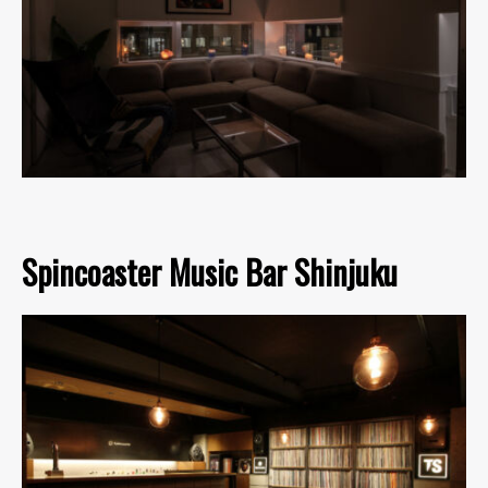
Spincoaster Music Bar Shinjuku