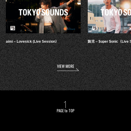
aimi – Lovesick (Live Session）
鋭児 – $uper $onic（Live 
VIEW MORE
PAGE to TOP