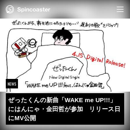
Skip
to
content
NEWS
ぜったくんの新曲「WAKE me UP!!!」
にはんにゃ・金田哲が参加 リリース日
にMV公開