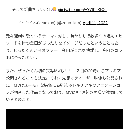
そして新曲ちょい出し
pic.twitter.com/vY7IFzKIOx
— ぜったくん(zettakun) (@zetta_kun)
April 11, 2022
元々遅刻の歌というテーマに対し、若かりし頃数多くの遅刻エピ
ソードを持つ金田がぴったりなイメージだったということもあ
り、ぜったくんからオファー。金田がこれを快諾し、今回のコラ
ボに至ったという。
また、ぜったくん初の実写MVもリリース日の20時からプレミア
公開されることも決定。それに先駆けティーザー映像も公開され
た。MVはユーモアな映像にお馴染みトキチアキのアニメーショ
ンが融合した作品となっており、MVにも“遅刻の神様”が参加して
いるとのこと。