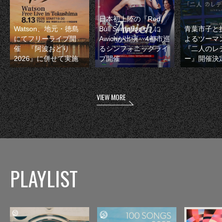
日本初上陸の『Red
Watson、地元・徳島
Bull Symphonic』に
青葉市子と
にてフリーライブ開
Awichが出演 4都市巡
よるツーマ
催 『阿波おどり
るシンフォニックライ
『二人のレ
2026』に併せて実施
ブ開催
ー』開催決
VIEW MORE
PLAYLIST