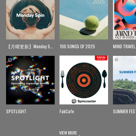
【月曜更新】Monday Spin
100 SONGS OF 2025
MIND TRAVEL
SPOTLIGHT
FabCafe
SUMMER FES
VIEW MORE