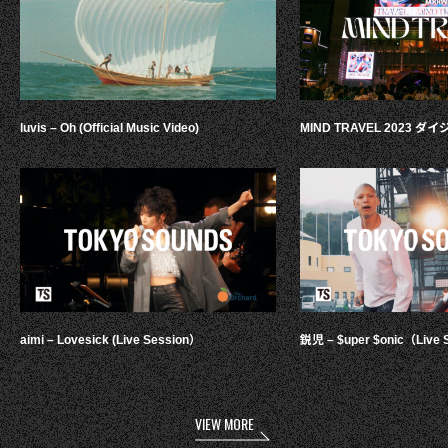
luvis – Oh (Official Music Video)
MIND TRAVEL 2023 
aimi – Lovesick (Live Session）
鋭児 – $uper $onic（Live 
VIEW MORE