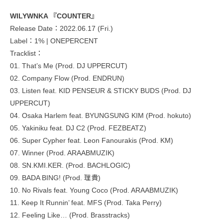
WILYWNKA 『COUNTER』
Release Date：2022.06.17 (Fri.)
Label：1% | ONEPERCENT
Tracklist：
01. That’s Me (Prod. DJ UPPERCUT)
02. Company Flow (Prod. ENDRUN)
03. Listen feat. KID PENSEUR & STICKY BUDS (Prod. DJ
UPPERCUT)
04. Osaka Harlem feat. BYUNGSUNG KIM (Prod. hokuto)
05. Yakiniku feat. DJ C2 (Prod. FEZBEATZ)
06. Super Cypher feat. Leon Fanourakis (Prod. KM)
07. Winner (Prod. ARAABMUZIK)
08. SN.KMI.KER. (Prod. BACHLOGIC)
09. BADA BING! (Prod. 理貴)
10. No Rivals feat. Young Coco (Prod. ARAABMUZIK)
11. Keep It Runnin’ feat. MFS (Prod. Taka Perry)
12. Feeling Like… (Prod. Brasstracks)