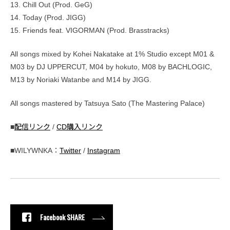
13. Chill Out (Prod. GeG)
14. Today (Prod. JIGG)
15. Friends feat. VIGORMAN (Prod. Brasstracks)
All songs mixed by Kohei Nakatake at 1% Studio except M01 &
M03 by DJ UPPERCUT, M04 by hokuto, M08 by BACHLOGIC,
M13 by Noriaki Watanbe and M14 by JIGG.
All songs mastered by Tatsuya Sato (The Mastering Palace)
■
配信リンク
/
CD購入リンク
■WILYWNKA：
Twitter
/
Instagram
Facebook SHARE