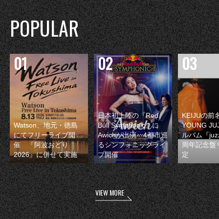
POPULAR
日本初上陸の『Red
KEIJUの
Watson、地元・徳島
Bull Symphonic』に
YOUNG JU
にてフリーライブ開
Awichが出演 4都市巡
ルバム『juzz
催 『阿波おどり
るシンフォニックライ
周年記念盤
2026』に併せて実施
ブ開催
定
VIEW MORE