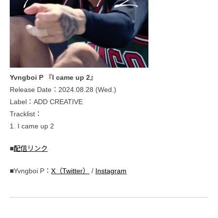
Yvngboi P 『I came up 2』
Release Date：2024.08.28 (Wed.)
Label：ADD CREATIVE
Tracklist：
1. I came up 2
■
配信リンク
■Yvngboi P：
X（Twitter）
/
Instagram