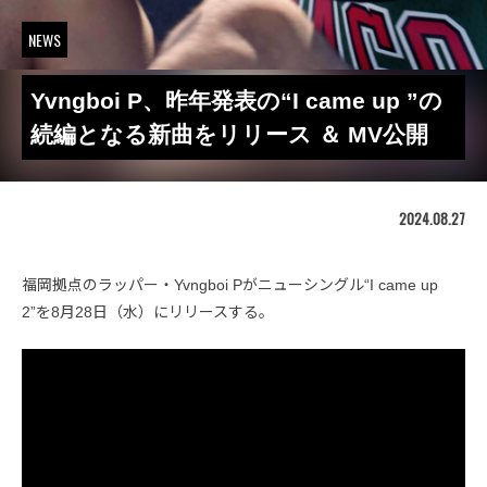
NEWS
Yvngboi P、昨年発表の“I came up ”の
続編となる新曲をリリース ＆ MV公開
2024.08.27
福岡拠点のラッパー・Yvngboi Pがニューシングル“I came up
2”を8月28日（水）にリリースする。