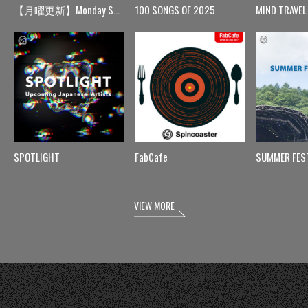
【月曜更新】Monday Spin
100 SONGS OF 2025
MIND TRAVEL
SPOTLIGHT
FabCafe
SUMMER FES
VIEW MORE