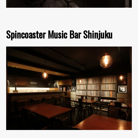
Spincoaster Music Bar Shinjuku