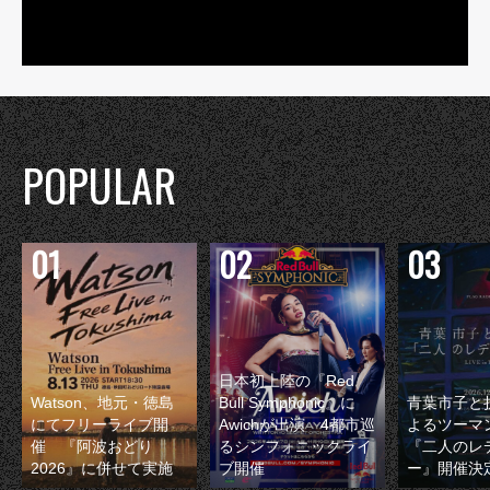
POPULAR
日本初上陸の『Red
Watson、地元・徳島
Bull Symphonic』に
青葉市子と
にてフリーライブ開
Awichが出演 4都市巡
よるツーマ
催 『阿波おどり
るシンフォニックライ
『二人のレ
2026』に併せて実施
ブ開催
ー』開催決