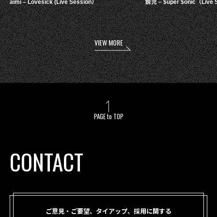
aimi – Lovesick (Live Session）
鋭児 – $uper $onic（Live 
VIEW MORE
PAGE to TOP
CONTACT
ご意見・ご要望、タイアップ、採用に関する