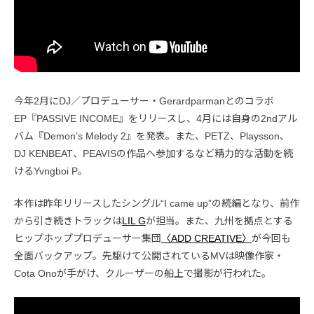
今年2月にDJ／プロデューサー・Gerardparmanとのコラボ
EP『PASSIVE INCOME』をリリースし、4月には自身の2ndアル
バム『Demon’s Melody 2』を発表。また、PETZ、Playsson、
DJ KENBEAT、PEAVISの作品へ参加するなど精力的な活動を続
けるYvngboi P。
本作は昨年リリースしたシングル“I came up”の続編となり、前作
から引き続きトラックは
LIL G
が担当。また、九州を拠点とする
ヒップホッププロデューサー集団
〈ADD CREATIVE〉
が今回も
全面バックアップ。先駆けて公開されているMVは映像作家・
Cota Onoが手がけ、クルーザーの船上で撮影が行われた。