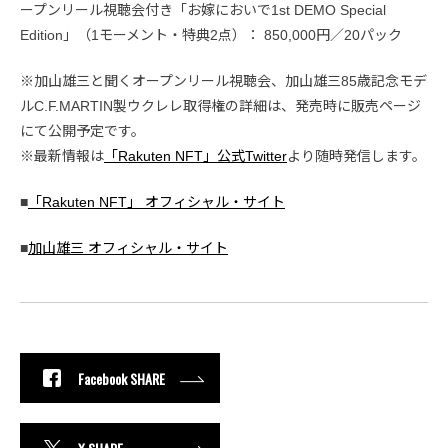
ープンリール視聴会付き「お嫁においで1st DEMO Special
Edition」（1モーメント・特典2点）： 850,000円／20パック
※加山雄三と聞くオープンリール視聴会、加山雄三85歳記念モデ
ルC.F.MARTIN製ウクレレ取得権の詳細は、発売時に販売ページ
にて公開予定です。
※最新情報は
「Rakuten NFT」公式Twitter
より随時発信します。
■
「Rakuten NFT」 オフィシャル・サイト
■
加山雄三 オフィシャル・サイト
Facebook SHARE