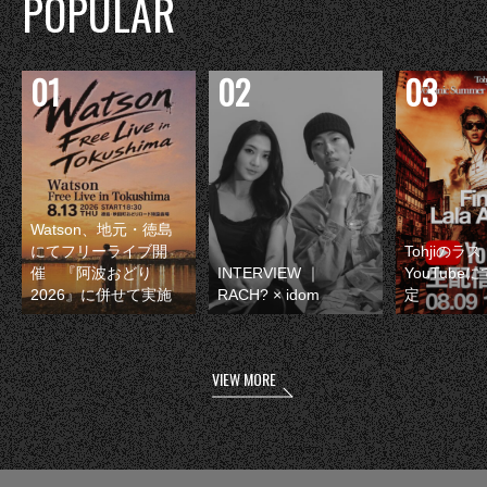
POPULAR
Watson、地元・徳島
にてフリーライブ開
Tohjiのラ
催 『阿波おどり
INTERVIEW ｜
YouTube
2026』に併せて実施
RACH? × idom
定
VIEW MORE