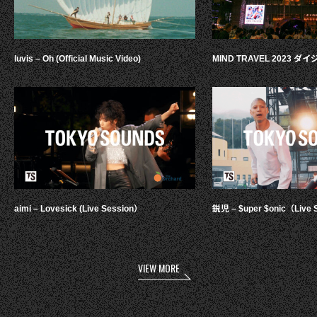
luvis – Oh (Official Music Video)
MIND TRAVEL 2023 
aimi – Lovesick (Live Session）
鋭児 – $uper $onic（Live 
VIEW MORE