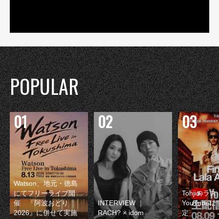
POPULAR
Watson、地元・徳島
にてフリーライブ開
Tohjiのラ
催 『阿波おどり
INTERVIEW ｜
YouTube
2026』に併せて実施
RACH? × idom
定