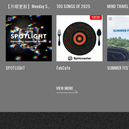
【月曜更新】Monday Spin
100 SONGS OF 2025
MIND TRAVEL
SPOTLIGHT
FabCafe
SUMMER FES
VIEW MORE