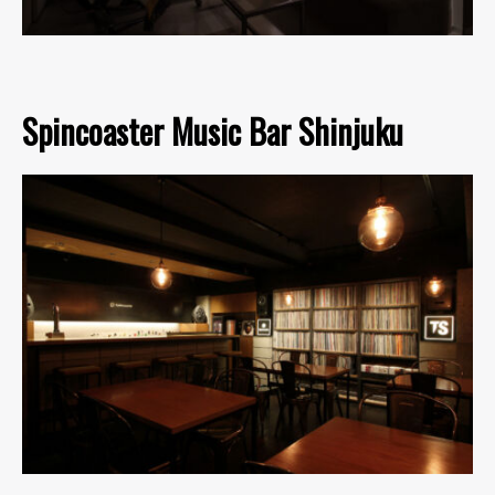
Spincoaster Music Bar Shinjuku