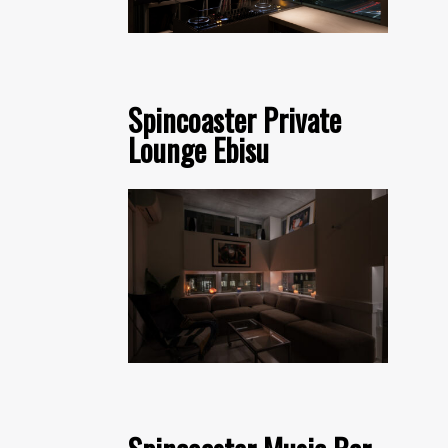
Spincoaster Private
Lounge Ebisu