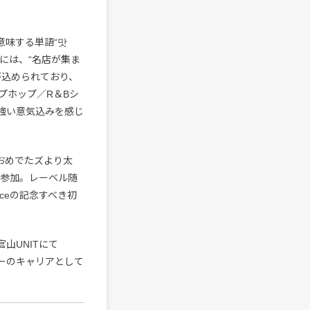
意味する単語“맛
”には、“名店が集ま
が込められており、
プホップ／R＆Bシ
強い意気込みを感じ
ザ・おめでたズより太
たちが参加。レーベル随
ceの記念すべき初
代官山UNITにて
クルーのキャリアとして