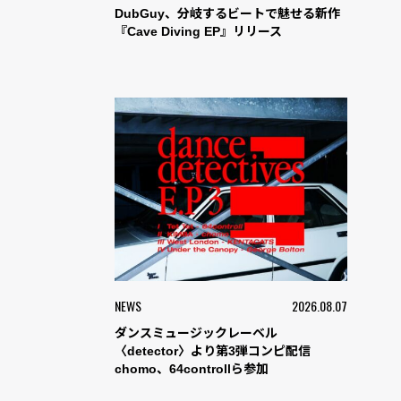
DubGuy、分岐するビートで魅せる新作
『Cave Diving EP』リリース
NEWS
2026.08.07
ダンスミュージックレーベル
〈detector〉より第3弾コンピ配信
chomo、64controllら参加