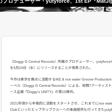
ds〉のプロデューサー・yutyforce、1st EP『MatJ
〈Doggy G Central Records〉所属のプロデューサー、yutyforceが
を5月24日（水）にリリースすることが発表された。
今作は東京を拠点に活動するIKE & rice water Groove Produc
ーベル〈Doggy G Central Records〉による、総勢7アーティ
ース企画『Doggy’s UNITY』の第10弾作。
2021年頃から本格的に活動をスタートさせ、これまでにrice water Gr
Clubといったヒップホップクルーへの楽曲提供も行ってきたyutyf