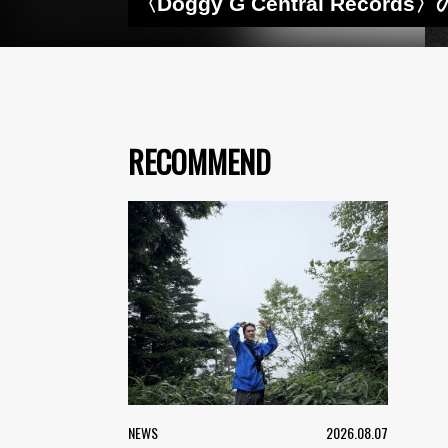
〈Doggy G Central Recor
RECOMMEND
NEWS
2026.08.07