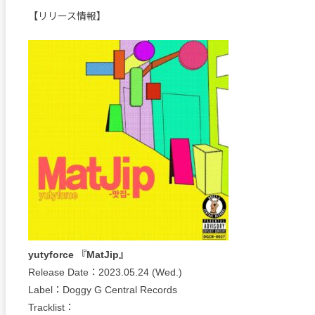
【リリース情報】
yutyforce 『MatJip』
Release Date：2023.05.24 (Wed.)
Label：Doggy G Central Records
Tracklist：