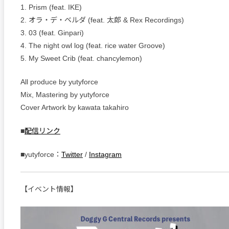
1. Prism (feat. IKE)
2. オラ・デ・ベルダ (feat. 太郎 & Rex Recordings)
3. 03 (feat. Ginpari)
4. The night owl log (feat. rice water Groove)
5. My Sweet Crib (feat. chancylemon)
All produce by yutyforce
Mix, Mastering by yutyforce
Cover Artwork by kawata takahiro
■
配信リンク
■yutyforce：
Twitter
/
Instagram
【イベント情報】