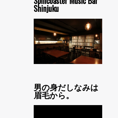
Spincoaster Music Bar
Shinjuku
男の身だしなみは
眉毛から。