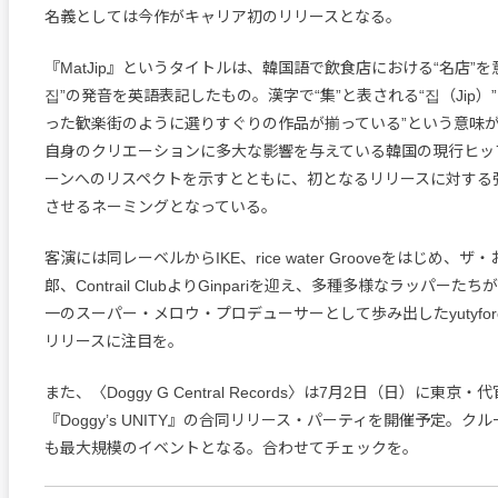
名義としては今作がキャリア初のリリースとなる。
『MatJip』というタイトルは、韓国語で飲食店における“名店”を
집”の発音を英語表記したもの。漢字で“集”と表される“집（Jip）
った歓楽街のように選りすぐりの作品が揃っている”という意味
自身のクリエーションに多大な影響を与えている韓国の現行ヒッ
ーンへのリスペクトを示すとともに、初となるリリースに対する
させるネーミングとなっている。
客演には同レーベルからIKE、rice water Grooveをはじめ、
郎、Contrail ClubよりGinpariを迎え、多種多様なラッパー
一のスーパー・メロウ・プロデューサーとして歩み出したyutyfor
リリースに注目を。
また、〈Doggy G Central Records〉は7月2日（日）に東京・
『Doggy’s UNITY』の合同リリース・パーティを開催予定。
も最大規模のイベントとなる。合わせてチェックを。