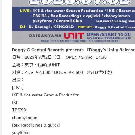
Doggy G Central Records presents 『Doggy’s Unity Releas
日時：2023年7月2日（日） OPEN / START 14:30
会場：東京・代官山UNIT
料金：ADV. ￥4,000 / DOOR ￥4,500 （各1D代別途）
出演：
[LIVE]
IKE & rice water Groove Production
IKE
TBS’93
chancylemon
Rex Recordings & qujioki
yutyforce