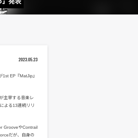
ip』発表
2023.05.23
1st EP『MatJip』
tionが主宰する音楽レ
ストによる13連続リリ
ooveやContrail
orceだが、自身の