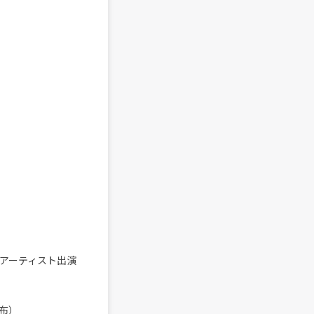
〉所属アーティスト出演
布）