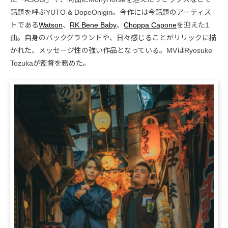
話題を呼ぶYUTO & DopeOnigiri。今作には今話題のアーティス
トである
Watson
、
RK Bene Baby
、
Choppa Capone
を迎えた1
曲。自身のバックグラウンドや、日々感じることがリリックに描
かれた、メッセージ性の強い作品となっている。MVはRyosuke
Tozukaが監督を務めた。