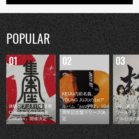
POPULAR
KEIJUの前名義、
YOUNG JUJUの1stア
体験型フェス『集楽座
ルバム『juzzy 92’』10
XG、東京
Collective Sounds &
周年記念盤リリース決
ワールドツ
Cultures』開催決定
定
ナル公演の