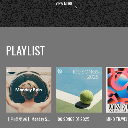
VIEW MORE
PLAYLIST
【月曜更新】Monday Spin
100 SONGS OF 2025
MIND TRAVEL