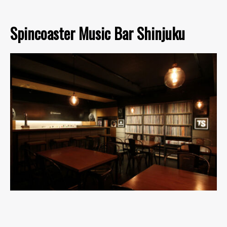
Spincoaster Music Bar Shinjuku