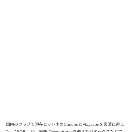
国内のクラブで現在ヒット中のCandeeとPlayssonを客演に迎え
た「ASOBI」や、同曲にMonyHorseを迎えたリミックスなどで