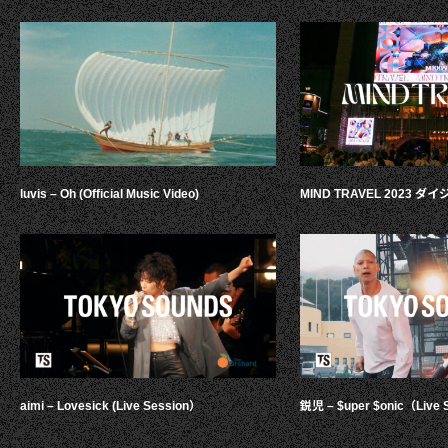
luvis – Oh (Official Music Video)
MIND TRAVEL 2023 
aimi – Lovesick (Live Session）
鋭児 – $uper $onic（Live 