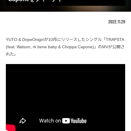
2022.11.29
YUTO & DopeOnigiriが10月にリリースしたシングル「TRAPSTA
(feat. Watson, rk bene baby & Choppa Capone)」のMVが公開さ
れた。