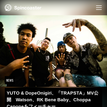
Skip
to
content
NEWS
YUTO & DopeOnigiri、「TRAPSTA」MV公
開 Watson、RK Bene Baby、Choppa
Caponeをフィーチャー