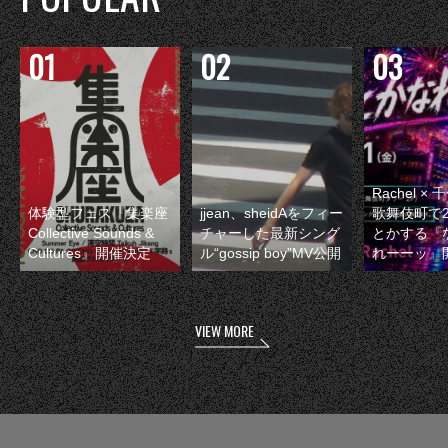
Rachel 
体験型フェス『集楽座
jjean、sheidAをフィー
歌舞伎町で
Collective Sounds &
チャーした最新シング
とかする『
Cultures』開催決定
ル“gossip boy”MV公開
れーーッ』
VIEW MORE