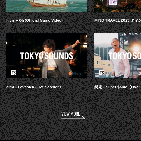
luvis – Oh (Official Music Video)
MIND TRAVEL 2023 
aimi – Lovesick (Live Session）
鋭児 – $uper $onic（Live 
VIEW MORE