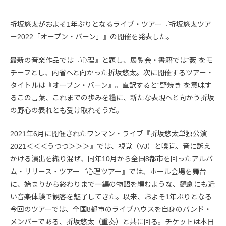
折坂悠太がおよそ1年ぶりとなるライブ・ツアー『折坂悠太ツア
ー2022「オープン・バーン」』の開催を発表した。
最新の音楽作品では『心理』と題し、展覧会・書籍では“薮”をモ
チーフとし、内省へと向かった折坂悠太。次に開催するツアー・
タイトルは『オープン・バーン』。直訳すると“野焼き”を意味す
るこの言葉、これまでの歩みを糧に、新たな表現へと向かう折坂
の野心の表れとも受け取れそうだ。
2021年6月に開催されたワンマン・ライブ『折坂悠太単独公演
2021＜＜＜うつつ＞＞＞』では、視覚（VJ）と嗅覚、音に訴え
かける演出を織り混ぜ、同年10月から全国8都市を回ったアルバ
ム・リリース・ツアー『心理ツアー』では、ホール会場を舞台
に、始まりから終わりまで一編の物語を編むような、観劇にも近
い音楽体験で観客を魅了してきた。以来、およそ1年ぶりとなる
今回のツアーでは、全国8都市のライブハウスを自身のバンド・
メンバーである、折坂悠太（重奏）と共に回る。チケットは本日