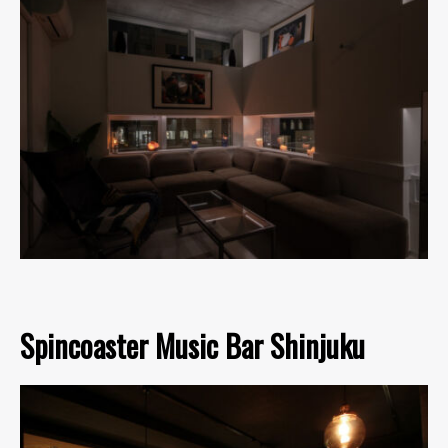
Spincoaster Music Bar Shinjuku