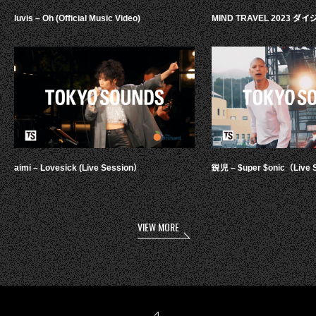
luvis – Oh (Official Music Video)
MIND TRAVEL 2023 
aimi – Lovesick (Live Session）
鋭児 – $uper $onic（Live 
VIEW MORE