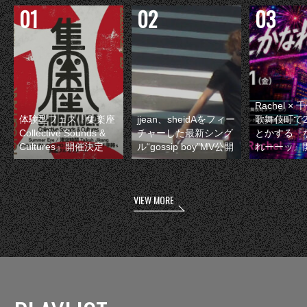
Rachel 
体験型フェス『集楽座
jjean、sheidAをフィー
歌舞伎町で
Collective Sounds &
チャーした最新シング
とかする『
Cultures』開催決定
ル“gossip boy”MV公開
れーーッ』
VIEW MORE