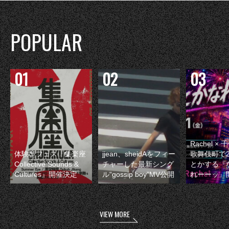
POPULAR
Rachel 
体験型フェス『集楽座
jjean、sheidAをフィー
歌舞伎町で
Collective Sounds &
チャーした最新シング
とかする『
Cultures』開催決定
ル“gossip boy”MV公開
れーーッ』
VIEW MORE