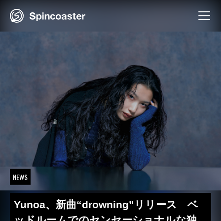
Skip
to
content
NEWS
Yunoa、新曲“drowning”リリース ベ
ッドルームでのセンセーショナルな独