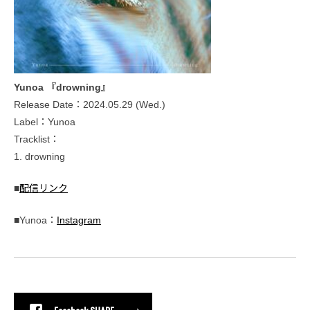
Yunoa 『drowning』
Release Date：2024.05.29 (Wed.)
Label：Yunoa
Tracklist：
1. drowning
■
配信リンク
■Yunoa：
Instagram