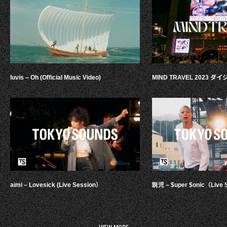
luvis – Oh (Official Music Video)
MIND TRAVEL 2023 
aimi – Lovesick (Live Session）
鋭児 – $uper $onic（Live 