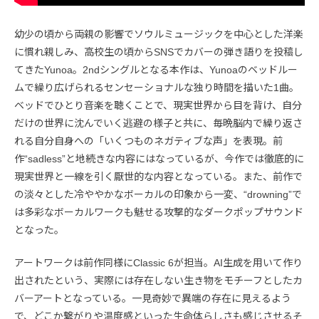
幼少の頃から両親の影響でソウルミュージックを中心とした洋楽
に慣れ親しみ、高校生の頃からSNSでカバーの弾き語りを投稿し
てきたYunoa。2ndシングルとなる本作は、Yunoaのベッドルー
ムで繰り広げられるセンセーショナルな独り時間を描いた1曲。
ベッドでひとり音楽を聴くことで、現実世界から目を背け、自分
だけの世界に沈んでいく逃避の様子と共に、毎晩脳内で繰り返さ
れる自分自身への「いくつものネガティブな声」を表現。前
作“sadless”と地続きな内容にはなっているが、今作では徹底的に
現実世界と一線を引く厭世的な内容となっている。また、前作で
の淡々とした冷ややかなボーカルの印象から一変、“drowning”で
は多彩なボーカルワークも魅せる攻撃的なダークポップサウンド
となった。
アートワークは前作同様にClassic 6が担当。AI生成を用いて作り
出されたという、実際には存在しない生き物をモチーフとしたカ
バーアートとなっている。一見奇妙で異端の存在に見えるよう
で、どこか繋がりや温度感といった生命体らしさも感じさせるそ