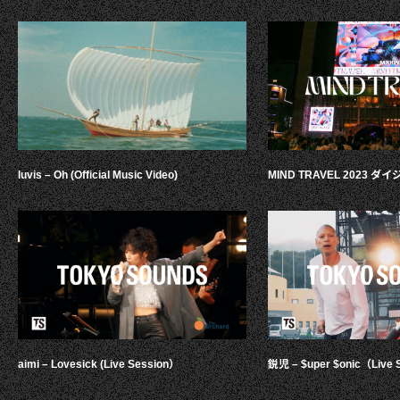
luvis – Oh (Official Music Video)
MIND TRAVEL 2023 
aimi – Lovesick (Live Session）
鋭児 – $uper $onic（Live 