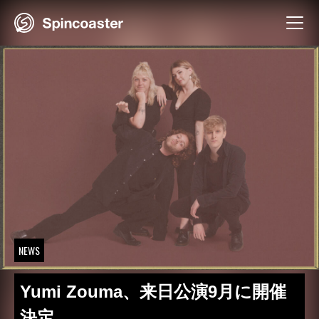
Skip
to
content
NEWS
Yumi Zouma、来日公演9月に開催
決定