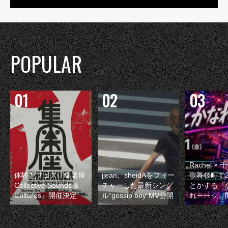
POPULAR
Rachel 
体験型フェス『集楽座
jjean、sheidAをフィー
歌舞伎町で
Collective Sounds &
チャーした最新シング
とかする『
Cultures』開催決定
ル“gossip boy”MV公開
れーーッ』