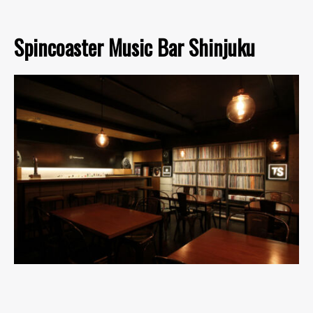
Spincoaster Music Bar Shinjuku