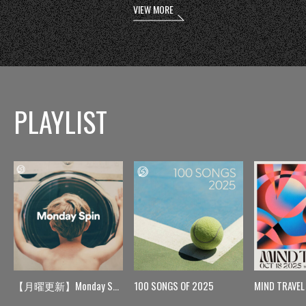
VIEW MORE
PLAYLIST
【月曜更新】Monday Spin
100 SONGS OF 2025
MIND TRAVEL