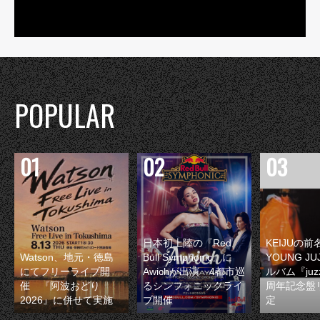
POPULAR
日本初上陸の『Red
KEIJUの
Watson、地元・徳島
Bull Symphonic』に
YOUNG JU
にてフリーライブ開
Awichが出演 4都市巡
ルバム『juzz
催 『阿波おどり
るシンフォニックライ
周年記念盤
2026』に併せて実施
ブ開催
定