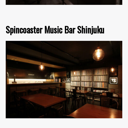
Spincoaster Music Bar Shinjuku