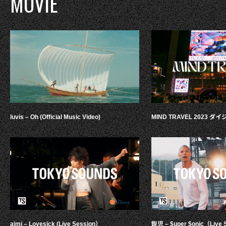
MOVIE
luvis – Oh (Official Music Video)
MIND TRAVEL 2023 
aimi – Lovesick (Live Session）
鋭児 – $uper $onic（Live 