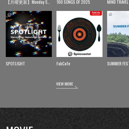
【月曜更新】Monday Spin
100 SONGS OF 2025
MIND TRAVEL
SPOTLIGHT
FabCafe
SUMMER FES
VIEW MORE