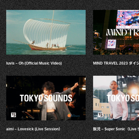
luvis – Oh (Official Music Video)
MIND TRAVEL 2023 
aimi – Lovesick (Live Session）
鋭児 – $uper $onic（Live 