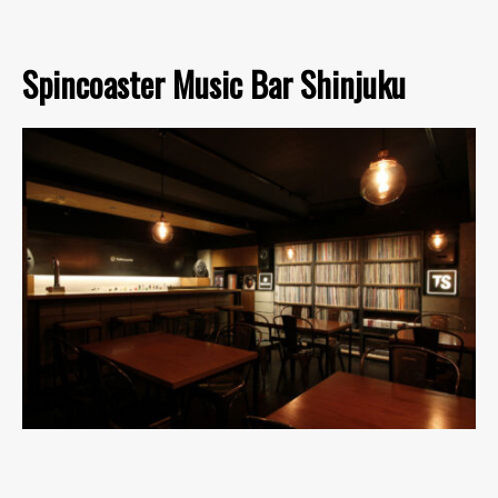
Spincoaster Music Bar Shinjuku