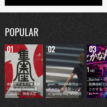
POPULAR
Rachel 
体験型フェス『集楽座
jjean、sheidAをフィー
歌舞伎町で
Collective Sounds &
チャーした最新シング
とかする『
Cultures』開催決定
ル“gossip boy”MV公開
れーーッ』