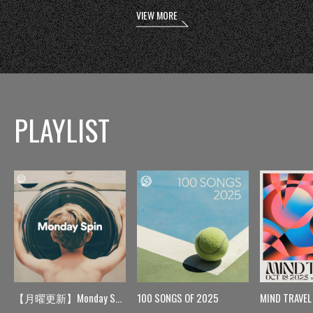
VIEW MORE
PLAYLIST
【月曜更新】Monday Spin
100 SONGS OF 2025
MIND TRAVEL