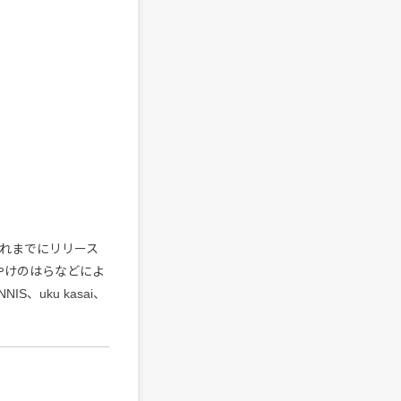
これまでにリリース
o、やけのはらなどによ
、uku kasai、