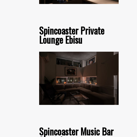
Spincoaster Private
Lounge Ebisu
Spincoaster Music Bar