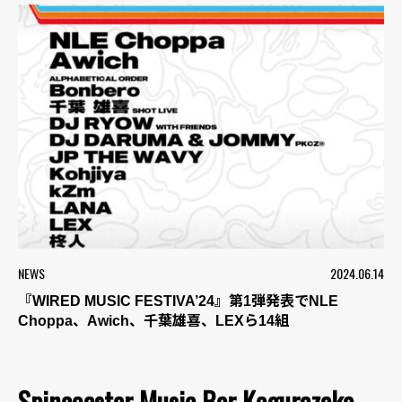
NEWS
2024.06.14
『WIRED MUSIC FESTIVA’24』第1弾発表でNLE
Choppa、Awich、千葉雄喜、LEXら14組
Spincoaster Music Bar Kagurazaka