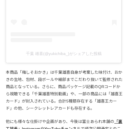
千葉 雄喜(@yukichiba_)がシェアした投稿
本商品「梅しそおかき」は千葉雄喜自身が考案した味付け、おか
きの生地、包材、段ボールや細部までこだわり抜いて監修された
商品となっている。さらに、商品パッケージ記載のQRコードか
ら視聴できる「千葉雄喜特別動画」や、一部の商品には「雄喜王
カード」が封入されている。合計5種類存在する「雄喜王カー
ド」の他、シークレットレアカードも存在する。
他にも様々な仕掛けや企画があり、今後は富士あられ本舗の
「裏
工場長」Instagram
や
YouTubeチャンネル
で順次公開予定とのこ