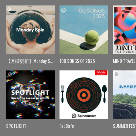
【月曜更新】Monday Spin
100 SONGS OF 2025
MIND TRAVEL
SPOTLIGHT
FabCafe
SUMMER FES