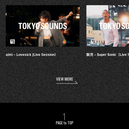
aimi – Lovesick (Live Session）
鋭児 – $uper $onic（Live 
VIEW MORE
PAGE to TOP