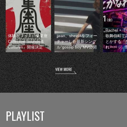
Rachel 
体験型フェス『集楽座
jjean、sheidAをフィー
歌舞伎町で
Collective Sounds &
チャーした最新シング
とかする『
Cultures』開催決定
ル“gossip boy”MV公開
れーーッ』
VIEW MORE
PLAYLIST