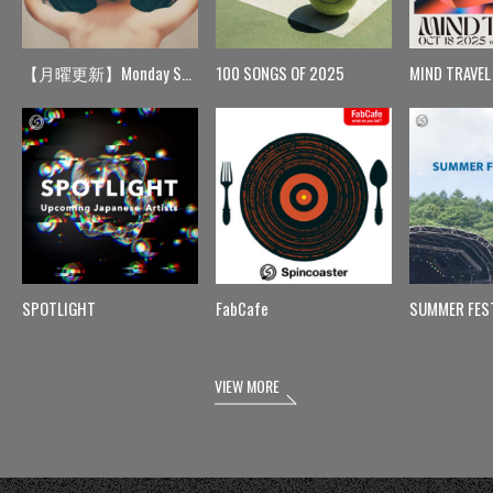
【月曜更新】Monday Spin
100 SONGS OF 2025
MIND TRAVEL
SPOTLIGHT
FabCafe
SUMMER FES
VIEW MORE