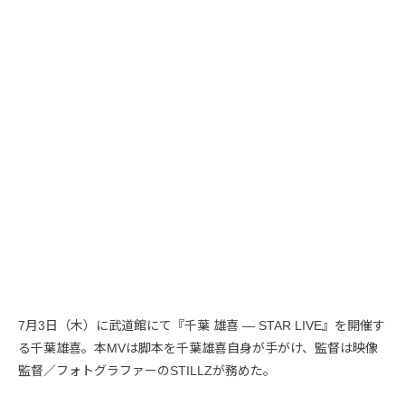
7月3日（木）に武道館にて『千葉 雄喜 ― STAR LIVE』を開催す
る千葉雄喜。本MVは脚本を千葉雄喜自身が手がけ、監督は映像
監督／フォトグラファーのSTILLZが務めた。