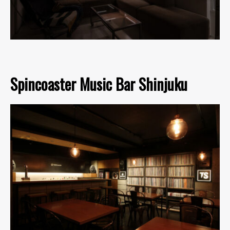
Spincoaster Music Bar Shinjuku