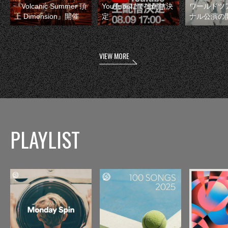
『Volcanic Summer 頂
YouTubeにて生配信決
ワールドツ
上 Dimension』開催
定
ナル公演の
VIEW MORE
PLAYLIST