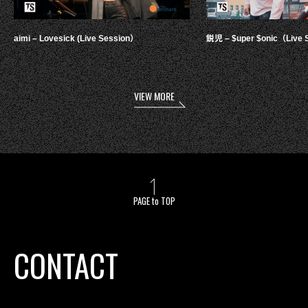
aimi – Lovesick (Live Session）
鋭児 – $uper $onic（Live 
VIEW MORE
PAGE to TOP
CONTACT