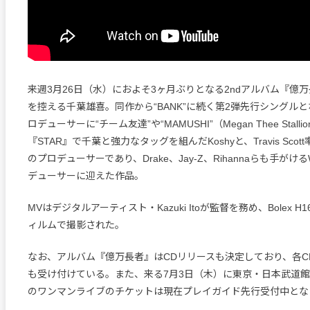
来週3月26日（水）におよそ3ヶ月ぶりとなる2ndアルバム『億
を控える千葉雄喜。同作から“BANK”に続く第2弾先行シングル
ロデューサーに“チーム友達”や“MAMUSHI”（Megan Thee Stall
『STAR』で千葉と強力なタッグを組んだKoshyと、Travis Scott率い
のプロデューサーであり、Drake、Jay-Z、Rihannaらも手がけるW
デューサーに迎えた作品。
MVはデジタルアーティスト・Kazuki Itoが監督を務め、Bolex H
ィルムで撮影された。
なお、アルバム『億万長者』はCDリリースも決定しており、各C
も受け付けている。また、来る7月3日（木）に東京・日本武道
のワンマンライブのチケットは現在プレイガイド先行受付中とな