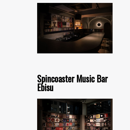
Spincoaster Music Bar
Ebisu