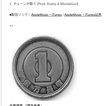
1. チェーンが歌う [Prod. Koshy & WondaGurl]
■配信リンク：
AppleMusic・iTunes
/
AppleMusic・iTunes以外
==
千葉雄喜 『億万長者』