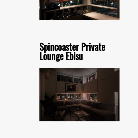
Spincoaster Private
Lounge Ebisu