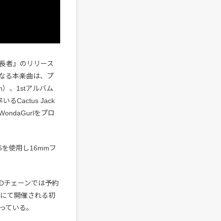
万長者』のリリース
となる本楽曲は、プ
ion）、1stアルバム
るCactus Jack
ondaGurlをプロ
16を使用し16mmフ
Dチェーンでは予約
館にて開催される初
っている。