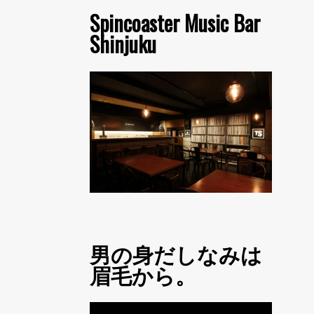
Spincoaster Music Bar
Shinjuku
男の身だしなみは
眉毛から。