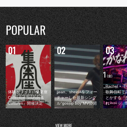
POPULAR
Rachel 
体験型フェス『集楽座
jjean、sheidAをフィー
歌舞伎町で
Collective Sounds &
チャーした最新シング
とかする『
Cultures』開催決定
ル“gossip boy”MV公開
れーーッ』
VIEW MORE