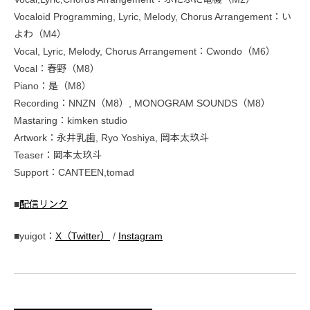
Vocaloid Programming, Lyric, Melody, Chorus Arrangement：い
よわ（M4）
Vocal, Lyric, Melody, Chorus Arrangement：Cwondo（M6）
Vocal：春野（M8）
Piano：是（M8）
Recording：NNZN（M8）, MONOGRAM SOUNDS（M8）
Mastaring：kimken studio
Artwork：永井乳歯, Ryo Yoshiya, 岡本太玖斗
Teaser：岡本太玖斗
Support：CANTEEN,tomad
■
配信リンク
■yuigot：
X（Twitter）
/
Instagram