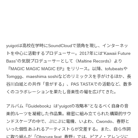
yuigotは高校在学時にSoundCloudで頭角を現し、インターネッ
トを中心に活動するプロデューサー。2017年には“Kawaii Future
Bass”の気鋭プロデューサーとして〈Maltine Records〉より
『MAGIC MAGIC MAGIC EP』をリリース。以降、tofubeatsや
Tomggg、maeshima soshiなどのリミックスを手がけるほか、長
谷川白紙との共作「音がする」、PAS TASTAでの活動など、数多
くのコラボレーションを果たし音楽性の幅を広げてきた。
アルバム『Guidebook』は“yuigotの攻略本”となるべく自身の音
楽的ルーツを凝縮した作品集。緻密に組み立てられた構築的サウ
ンドスケープの中で、ぷにぷに電機、いよわ、Cwondo、春野と
いった個性あふれるアーティストらが交差する。また、自ら作詞
に取り組んだ「Obscure feat. 春野」では、ピアノ・アレンジに