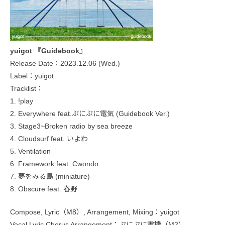
yuigot 『Guidebook』
Release Date：2023.12.06 (Wed.)
Label：yuigot
Tracklist：
1. !play
2. Everywhere feat.ぷにぷに電気 (Guidebook Ver.)
3. Stage3~Broken radio by sea breeze
4. Cloudsurf feat. いよわ
5. Ventilation
6. Framework feat. Cwondo
7. 夢をみる島 (miniature)
8. Obscure feat. 春野
Compose, Lyric（M8）, Arrangement, Mixing：yuigot
Vocal,Lyric,Chorus Arrangement：ぷにぷに電機（M2）