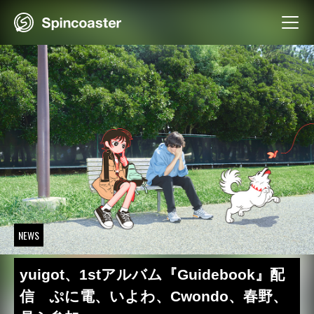
Skip
to
content
NEWS
yuigot、1stアルバム『Guidebook』配
信 ぷに電、いよわ、Cwondo、春野、