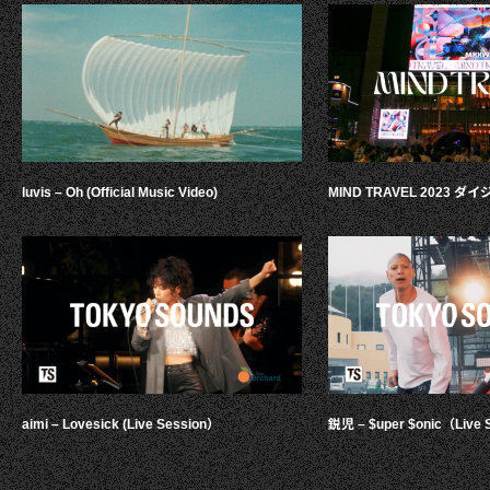
luvis – Oh (Official Music Video)
MIND TRAVEL 2023 
aimi – Lovesick (Live Session）
鋭児 – $uper $onic（Live 