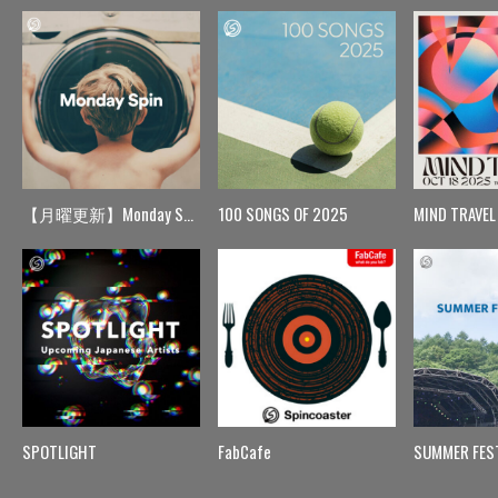
【月曜更新】Monday Spin
100 SONGS OF 2025
MIND TRAVEL
SPOTLIGHT
FabCafe
SUMMER FES