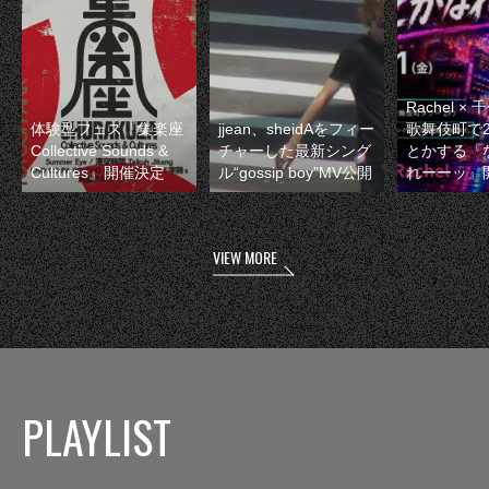
Rachel 
体験型フェス『集楽座
jjean、sheidAをフィー
歌舞伎町で
Collective Sounds &
チャーした最新シング
とかする『
Cultures』開催決定
ル“gossip boy”MV公開
れーーッ』
VIEW MORE
PLAYLIST