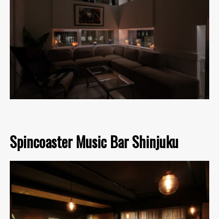
Spincoaster Music Bar Shinjuku