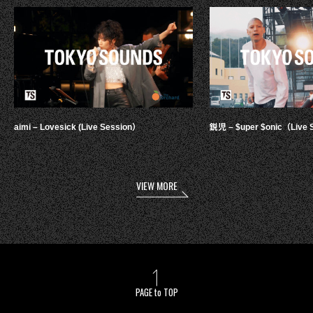
aimi – Lovesick (Live Session）
鋭児 – $uper $onic（Live 
VIEW MORE
PAGE to TOP