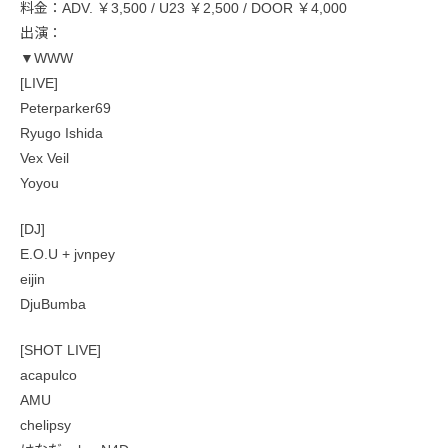
料金：ADV. ￥3,500 / U23 ￥2,500 / DOOR ￥4,000
出演：
▼WWW
[LIVE]
Peterparker69
Ryugo Ishida
Vex Veil
Yoyou
[DJ]
E.O.U + jvnpey
eijin
DjuBumba
[SHOT LIVE]
acapulco
AMU
chelipsy