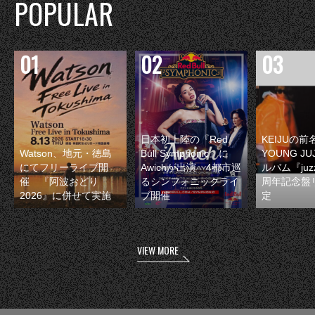
POPULAR
日本初上陸の『Red
KEIJUの
Watson、地元・徳島
Bull Symphonic』に
YOUNG JU
にてフリーライブ開
Awichが出演 4都市巡
ルバム『juzz
催 『阿波おどり
るシンフォニックライ
周年記念盤
2026』に併せて実施
ブ開催
定
VIEW MORE