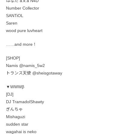
はなだ a.k.a N4D
Number Collector
SANTiOL
Saren
wood pure luvheart
……and more！
[SHOP]
Namis @namis_5w2
トランス天使 @sheisgotaway
▼WWWβ
[DJ]
DJ TramadolShawty
ぎんちゃ
Mishaguzi
sudden star
wagahai is neko