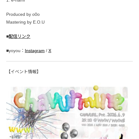
1. e-nami
Produced by o0o
Mastering by E.O.U
■
配信リンク
■yoyou：
Instagram
/
X
【イベント情報】