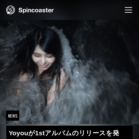
Skip
to
content
NEWS
Yoyouが1stアルバムのリリースを発