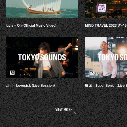
luvis – Oh (Official Music Video)
MIND TRAVEL 2023 
aimi – Lovesick (Live Session）
鋭児 – $uper $onic（Live 
VIEW MORE