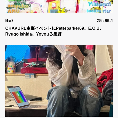
NEWS
2026.06.01
CHAVURL主催イベントにPeterparker69、E.O.U、
Ryugo Ishida、Yoyouら集結