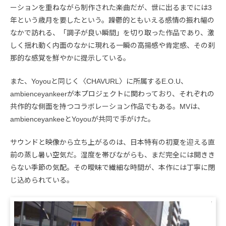
ーションを重ねながら制作された楽曲だが、世に出るまでには3
年という歳月を要したという。躁鬱的ともいえる感情の振れ幅の
なかで訪れる、「調子が良い瞬間」を切り取った作品であり、激
しく揺れ動く内面のなかに現れる一瞬の高揚感や肯定感、その刹
那的な感覚を鮮やかに提示している。
また、Yoyouと同じく〈CHAVURL〉に所属するE.O.U、
ambienceyankeerが本プロジェクトに関わっており、それぞれの
共作的な側面を持つコラボレーション作品でもある。MVは、
ambienceyankeeとYoyouが共同で手がけた。
サウンドと映像から立ち上がるのは、日本特有の初夏を迎える直
前の蒸し暑い空気だ。湿度を帯びながらも、まだ完全には開きき
らない季節の気配。その曖昧で繊細な時間が、本作には丁寧に閉
じ込められている。