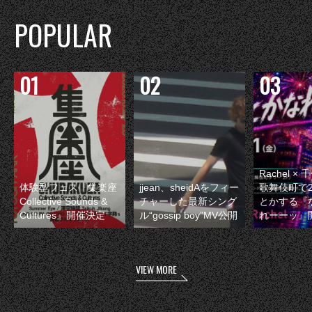
POPULAR
Rachel 
体験型フェス『集楽座
jjean、sheidAをフィー
歌舞伎町で
Collective Sounds &
チャーした最新シング
とかする『
Cultures』開催決定
ル“gossip boy”MV公開
れーーッ』
VIEW MORE