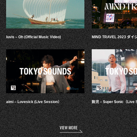
luvis – Oh (Official Music Video)
MIND TRAVEL 2023 
aimi – Lovesick (Live Session）
鋭児 – $uper $onic（Live 
VIEW MORE