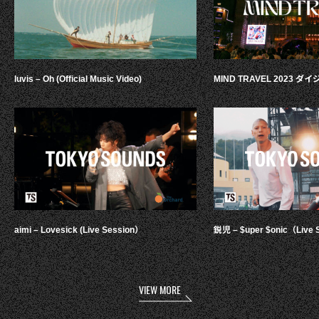
luvis – Oh (Official Music Video)
MIND TRAVEL 2023 
aimi – Lovesick (Live Session）
鋭児 – $uper $onic（Live 
VIEW MORE