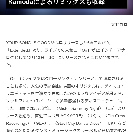
Kamodaによるリミックスも収録
2017.11.13
YOUR SONG IS GOODが今年リリースした6thアルバム
『Extended』より、ライブでの人気曲「On」が12インチ・アナ
ログとして12月13日（水）にリリースされることが発表され
た。
「On」はライブではクロージング・ナンバーとして演奏される
ことも多く、人気の高い楽曲。A面のオリジナルは、ディスコ・
リエディットを生演奏で再現したかのようなアイデアが冴える、
ソウルフルかつスペーシーな多幸感溢れるディスコ・チューン。
また、B面ではここ近年、〈Mister Saturday Night〉（US）のリ
リースを始め、直近では〈BLACK ACRE〉（UK）、〈Dirt Crew
Recordings〉（GER）、〈Steel City Dance Discs〉（UK）など
海外の名だたるダンス・ミュージックのレーベルからいずれも好