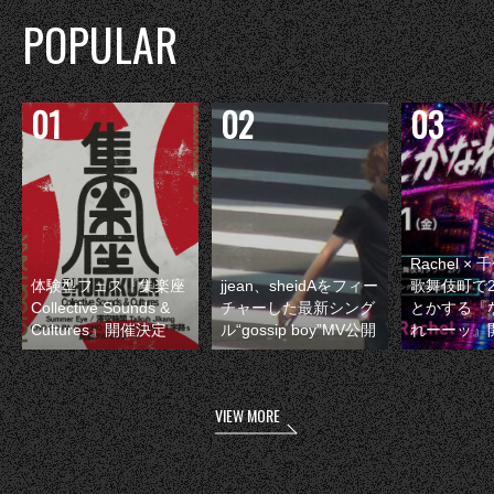
POPULAR
Rachel 
体験型フェス『集楽座
jjean、sheidAをフィー
歌舞伎町で
Collective Sounds &
チャーした最新シング
とかする『
Cultures』開催決定
ル“gossip boy”MV公開
れーーッ』
VIEW MORE