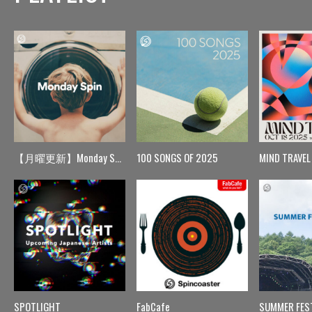
【月曜更新】Monday Spin
100 SONGS OF 2025
MIND TRAVEL
SPOTLIGHT
FabCafe
SUMMER FES