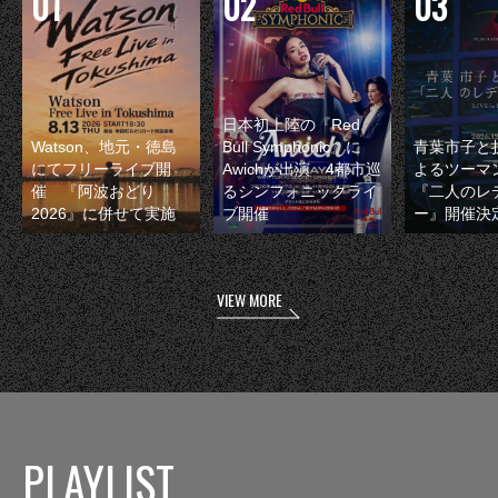
日本初上陸の『Red
Watson、地元・徳島
Bull Symphonic』に
青葉市子と
にてフリーライブ開
Awichが出演 4都市巡
よるツーマ
催 『阿波おどり
るシンフォニックライ
『二人のレ
2026』に併せて実施
ブ開催
ー』開催決
VIEW MORE
PLAYLIST