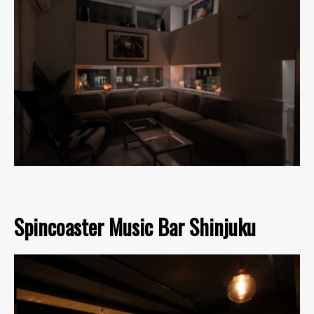
Spincoaster Music Bar Shinjuku