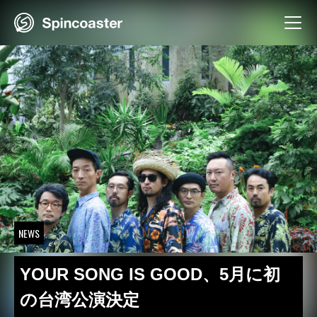
Skip
to
content
NEWS
YOUR SONG IS GOOD、5月に初
の台湾公演決定