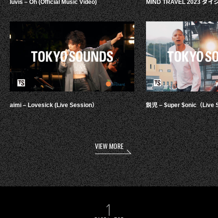
luvis – Oh (Official Music Video)
MIND TRAVEL 2023 
aimi – Lovesick (Live Session）
鋭児 – $uper $onic（Live 
VIEW MORE