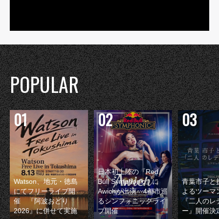
POPULAR
日本初上陸の『Red
Watson、地元・徳島
Bull Symphonic』に
青葉市子と
にてフリーライブ開
Awichが出演 4都市巡
よるツーマ
催 『阿波おどり
るシンフォニックライ
『二人のレ
2026』に併せて実施
ブ開催
ー』開催決