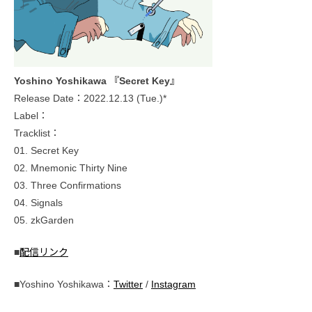
Yoshino Yoshikawa 『Secret Key』
Release Date：2022.12.13 (Tue.)*
Label：
Tracklist：
01. Secret Key
02. Mnemonic Thirty Nine
03. Three Confirmations
04. Signals
05. zkGarden
■
配信リンク
■Yoshino Yoshikawa：
Twitter
/
Instagram