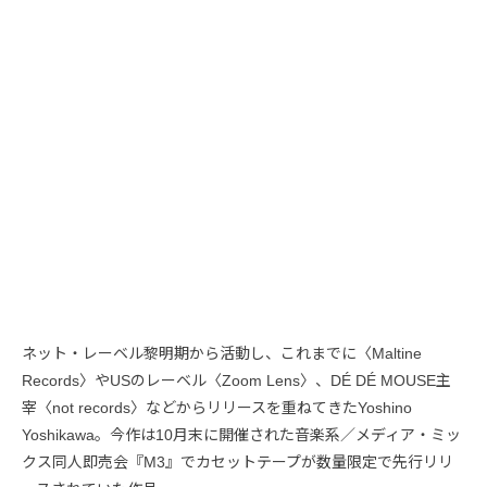
ネット・レーベル黎明期から活動し、これまでに〈Maltine
Records〉やUSのレーベル〈Zoom Lens〉、DÉ DÉ MOUSE主
宰〈not records〉などからリリースを重ねてきたYoshino
Yoshikawa。今作は10月末に開催された音楽系／メディア・ミッ
クス同人即売会『M3』でカセットテープが数量限定で先行リリ