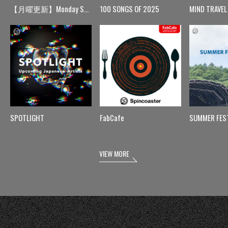
【月曜更新】Monday Spin
100 SONGS OF 2025
MIND TRAVEL
SPOTLIGHT
FabCafe
SUMMER FES
VIEW MORE