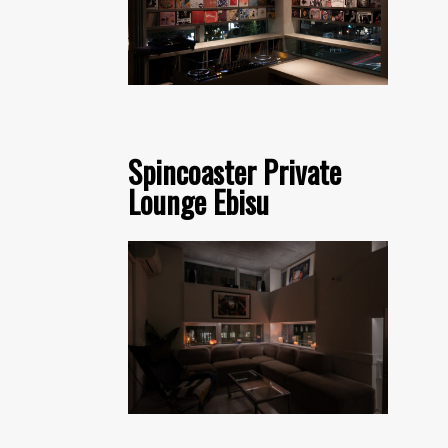
Spincoaster Private
Lounge Ebisu