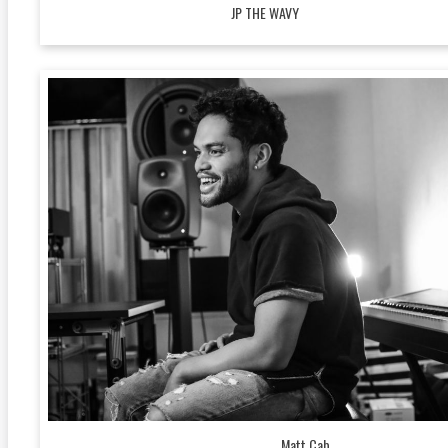
JP THE WAVY
Matt Cab