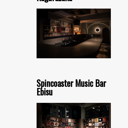
Spincoaster Music Bar
Ebisu