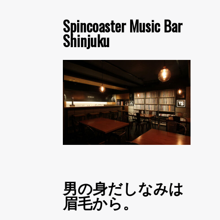
Spincoaster Music Bar
Shinjuku
男の身だしなみは
眉毛から。