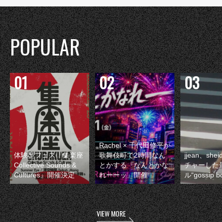
POPULAR
Rachel × 千代田修平が
体験型フェス『集楽座
歌舞伎町で2時間なん
jjean、sh
Collective Sounds &
とかする『なんとかな
チャーした
Cultures』開催決定
れーーッ』開催
ル“gossip 
VIEW MORE