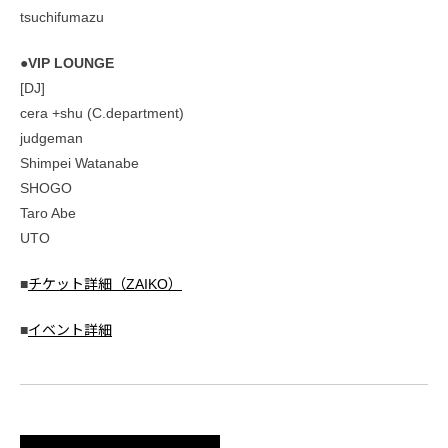
tsuchifumazu
●VIP LOUNGE
[DJ]
cera +shu (C.department)
judgeman
Shimpei Watanabe
SHOGO
Taro Abe
UTO
■
チケット詳細（ZAIKO）
■
イベント詳細