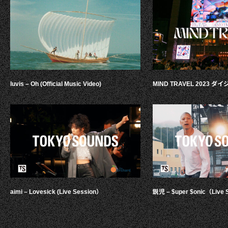
luvis – Oh (Official Music Video)
MIND TRAVEL 2023 
aimi – Lovesick (Live Session）
鋭児 – $uper $onic（Live 