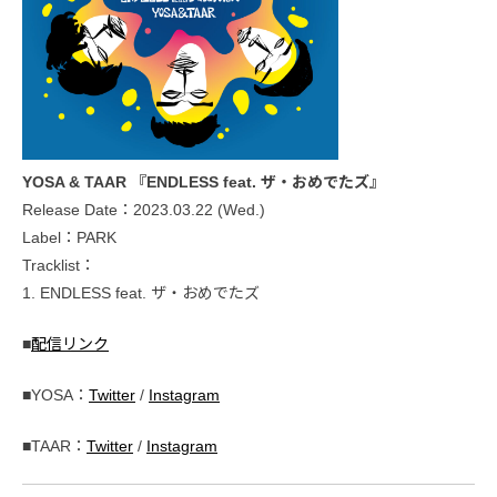
YOSA & TAAR 『ENDLESS feat. ザ・おめでたズ』
Release Date：2023.03.22 (Wed.)
Label：PARK
Tracklist：
1. ENDLESS feat. ザ・おめでたズ
■
配信リンク
■YOSA：
Twitter
/
Instagram
■TAAR：
Twitter
/
Instagram