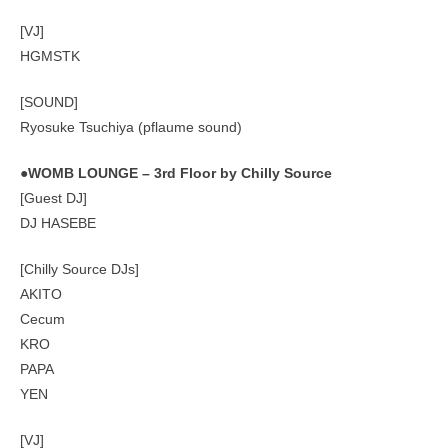
[VJ]
HGMSTK
[SOUND]
Ryosuke Tsuchiya (pflaume sound)
●WOMB LOUNGE – 3rd Floor by Chilly Source
[Guest DJ]
DJ HASEBE
[Chilly Source DJs]
AKITO
Cecum
KRO
PAPA
YEN
[VJ]