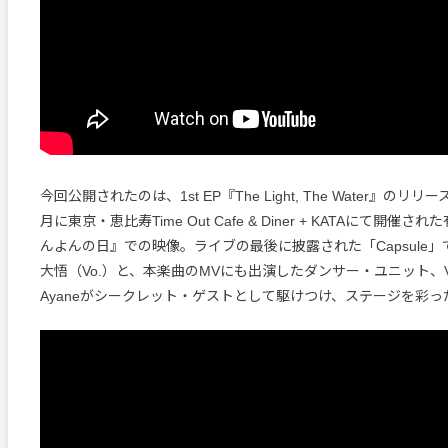
今回公開されたのは、1st EP『The Light, The Water』のリ
月に東京・恵比寿Time Out Cafe & Diner + KATAにて開催
んよんの日』での映像。ライブの最後に披露された「Capsule」では
大悟（Vo.）と、本楽曲のMVにも出演したダンサー・ユニット、V
Ayaneがシークレット・ゲストとして駆けつけ、ステージを彩っ