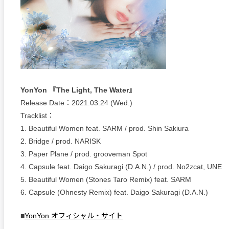
YonYon 『The Light, The Water』
Release Date：2021.03.24 (Wed.)
Tracklist：
1. Beautiful Women feat. SARM / prod. Shin Sakiura
2. Bridge / prod. NARISK
3. Paper Plane / prod. grooveman Spot
4. Capsule feat. Daigo Sakuragi (D.A.N.) / prod. No2zcat, UNE
5. Beautiful Women (Stones Taro Remix) feat. SARM
6. Capsule (Ohnesty Remix) feat. Daigo Sakuragi (D.A.N.)
■
YonYon オフィシャル・サイト