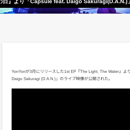
より「Capsule feat. Daigo Sakuragi(D.A
YonYonが3月にリリースした1st EP『The Light, The Water』より、
Daigo Sakuragi (D.A.N.)」のライブ映像が公開された。