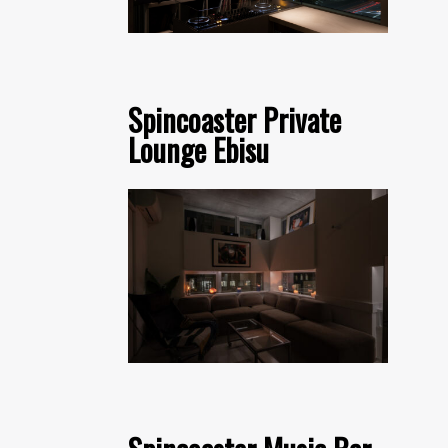
Spincoaster Private
Lounge Ebisu