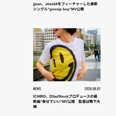
jjean、sheidAをフィーチャーした最新
シングル“gossip boy”MV公開
NEWS
2026.08.07
ICHIRO、D3adStockプロデュースの最
新曲“幸せでいい”MV公開 監督は鴨下大
輝