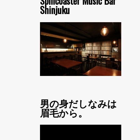
Spincoaster Music Bar
Shinjuku
男の身だしなみは
眉毛から。