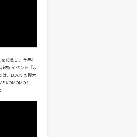
リースを記念し、今年4
された有観客イベント『よ
、D.A.N.の櫻木
のKOMOMOと
た。