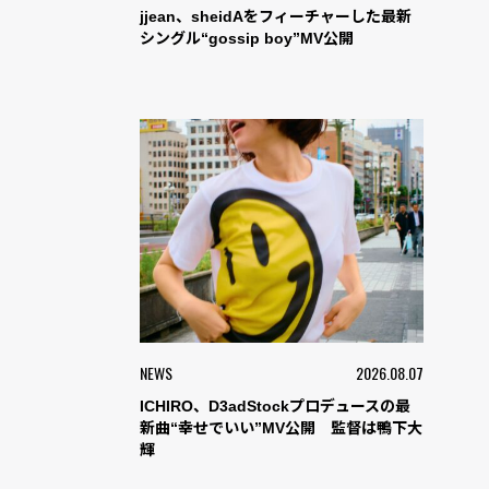
jjean、sheidAをフィーチャーした最新
シングル“gossip boy”MV公開
NEWS
2026.08.07
ICHIRO、D3adStockプロデュースの最
新曲“幸せでいい”MV公開 監督は鴨下大
輝