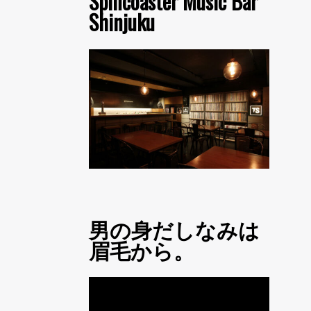
Spincoaster Music Bar
Shinjuku
男の身だしなみは
眉毛から。