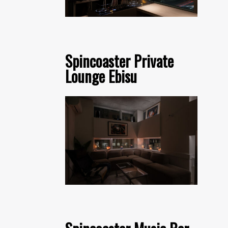
Spincoaster Private
Lounge Ebisu