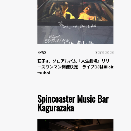
NEWS
2026.08.06
荘子it、ソロアルバム『人生劇場』リリ
ースワンマン開催決定 ライブDJはillicit
tsuboi
Spincoaster Music Bar
Kagurazaka