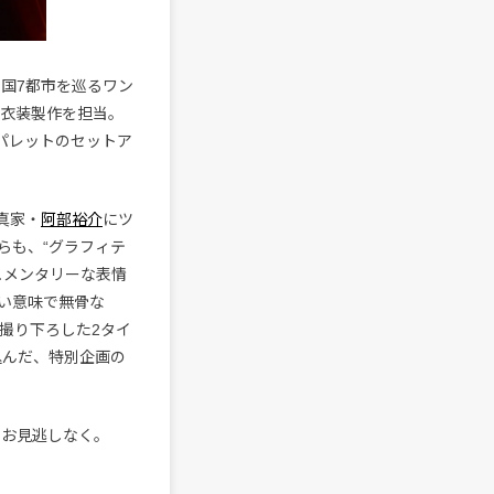
全国7都市を巡るワン
アー衣装製作を担当。
パレットのセットア
真家・
阿部裕介
にツ
らも、“グラフィテ
ュメンタリーな表情
い意味で無骨な
が撮り下ろした2タイ
し込んだ、特別企画の
をお見逃しなく。