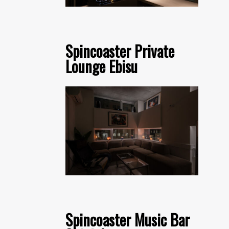
Spincoaster Private
Lounge Ebisu
Spincoaster Music Bar