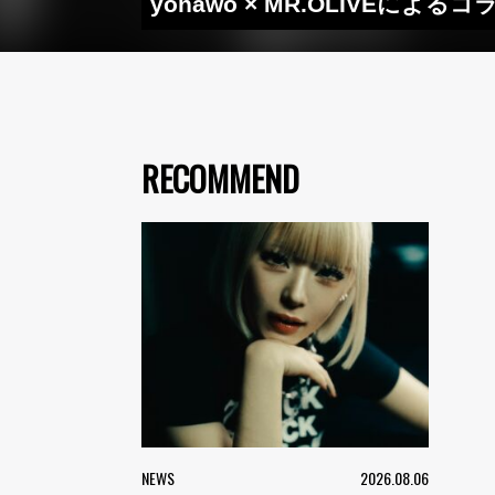
yonawo × MR.OLIVE
RECOMMEND
NEWS
2026.08.06