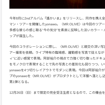
今年8月に2ndアルバム『遙かいま』をリリースし、同作を携え
マン・ツアーを開催したyonawo。〈MR.OLIVE〉は今回のツ
多感な彼らの感じ取る“今の気分”を素直に反映した淡いカラー・
ップが誕生した。
今回のコラボレーションに際し、〈MR.OLIVE〉と親交の深い写
アー撮影を依頼。ライブ特有の臨場感、躍動感を写真で捉えなが
ィ”に近い感覚で表現。阿部裕介の視点で力強く切り取ったドキ
をモノクロで表現することで先の写真との差別化も図りつつ、い
yonawoを4つ切りレイアウトでモダンに表現。今回は阿部裕介
プのyonawoを〈MR.OLIVE〉がプロダクトとして洋服へ落と
第1弾となる。
12月26日（日）まで限定の完全受注生産となるので、この機会