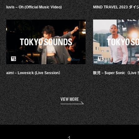
luvis – Oh (Official Music Video)
MIND TRAVEL 2023 
aimi – Lovesick (Live Session）
鋭児 – $uper $onic（Live 
VIEW MORE