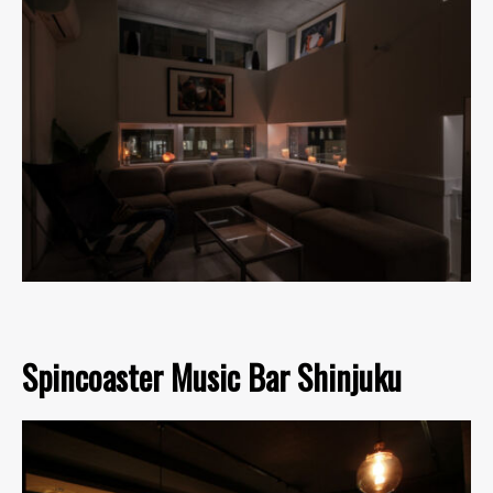
Spincoaster Music Bar Shinjuku