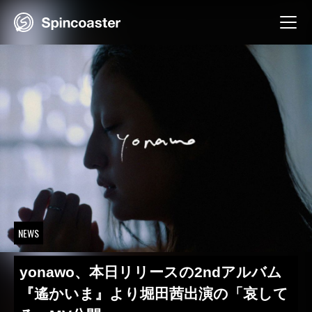
Skip
to
content
NEWS
yonawo、本日リリースの2ndアルバム
『遙かいま』より堀田茜出演の「哀して