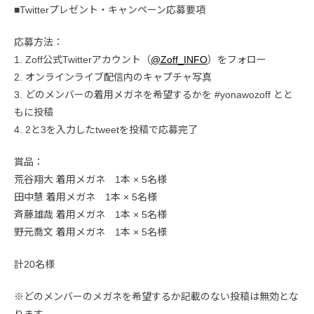
■Twitterプレゼント・キャンペーン応募要項
応募方法：
1. Zoff公式Twitterアカウント（
@Zoff_INFO
）をフォロー
2. オンラインライブ配信内のキャプチャ写真
3. どのメンバーの着用メガネを希望するかを #yonawozoff とと
もに投稿
4. 2と3を入力したtweetを投稿で応募完了
賞品：
荒谷翔大 着用メガネ 1本 × 5名様
田中慧 着用メガネ 1本 × 5名様
斉藤雄哉 着用メガネ 1本 × 5名様
野元喬文 着用メガネ 1本 × 5名様
計20名様
※どのメンバーのメガネを希望するか記載のない投稿は無効とな
ります。