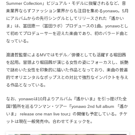
Summer Collection」ビジュアル・モデルに抜擢されるなど、音
楽業界ならずファッション業界からも注目を集めるyonawo。5月
にアルバムからの先行シングルとしてリリースされた「遙かい
ま」は、冨田恵一（冨田ラボ）プロデュースの1曲。yonawoとし
て初めてプロデューサーを迎えた楽曲であり、初のバラード曲と
なっている。
渡邊哲監督によるMVではモデル／俳優としても活躍する堀田茜
を起用。冒頭より堀田茜が演じる女性の姿にフォーカスし、妖艶
で謎めいた女性を印象的に描いた作品となっており、楽曲の普遍
的でオリエンタルなポップスとの対比で強烈なインパクトを与え
る作品となっている。
なお、yonawoは10月よりアルバム『遙かいま』を引っ提げた全
国7箇所を巡るワンマン・ツアー『yonawo 2nd full album 「遙か
いま」 release one man live tour』の開催も予定している。チケ
ットは現在一般発売中。合わせてチェックを。