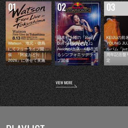
日本初上陸の『Red
KEIJUの
Watson、地元・徳島
Bull Symphonic』に
YOUNG JU
にてフリーライブ開
Awichが出演 4都市巡
ルバム『juzz
催 『阿波おどり
るシンフォニックライ
周年記念盤
2026』に併せて実施
ブ開催
定
VIEW MORE