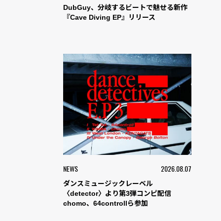
DubGuy、分岐するビートで魅せる新作
『Cave Diving EP』リリース
NEWS
2026.08.07
ダンスミュージックレーベル
〈detector〉より第3弾コンピ配信
chomo、64controllら参加