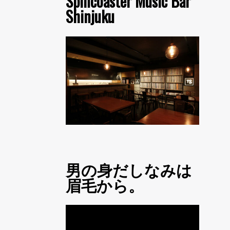
Spincoaster Music Bar
Shinjuku
男の身だしなみは
眉毛から。