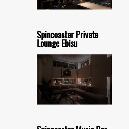
Spincoaster Private
Lounge Ebisu