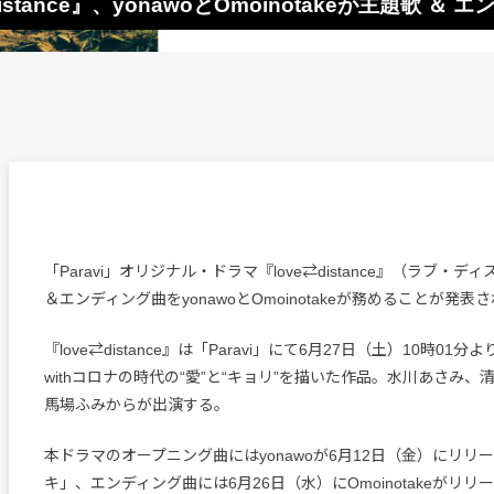
istance』、yonawoとOmoinotakeが主題歌 ＆
「Paravi」オリジナル・ドラマ『love⇄distance』（ラブ・
＆エンディング曲をyonawoとOmoinotakeが務めることが発表
『love⇄distance』は「Paravi」にて6月27日（土）10時01
withコロナの時代の“愛”と“キョリ”を描いた作品。水川あさみ
馬場ふみからが出演する。
本ドラマのオープニング曲にはyonawoが6月12日（金）にリリ
キ」、エンディング曲には6月26日（水）にOmoinotakeがリ