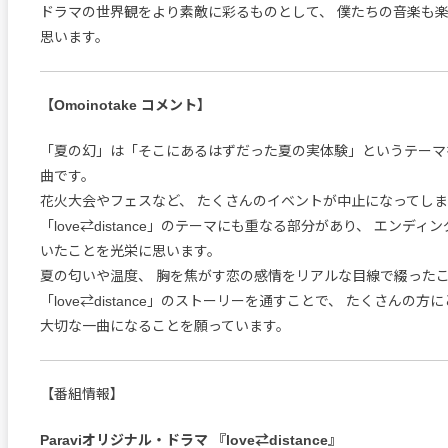
ドラマの世界観をより素敵に彩るものとして、 僕たちの音楽も
思います。
【Omoinotake コメント】
「夏の幻」は「そこにあるはずだった夏の実体験」というテーマ
曲です。
花火大会やフェスなど、 たくさんのイベントが中止になってし
「love⇄distance」のテーマにも重なる部分があり、 エンデ
いたことを光栄に思います。
夏の匂いや温度、 胸を焦がす恋の感情をリアルな目線で綴った
「love⇄distance」のストーリーを通すことで、 たくさんの方
大切な一曲になることを願っています。
【番組情報】
Paraviオリジナル・ドラマ 『love⇄distance』