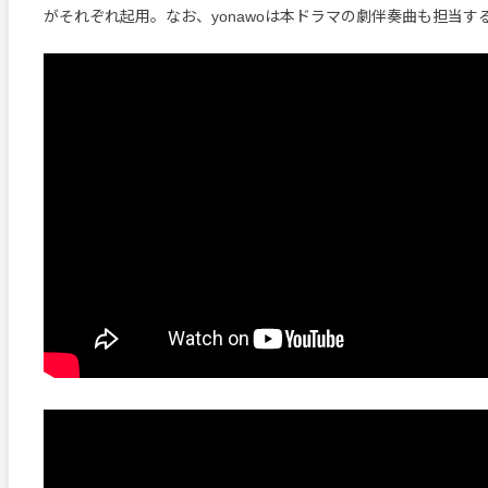
がそれぞれ起用。なお、yonawoは本ドラマの劇伴奏曲も担当す