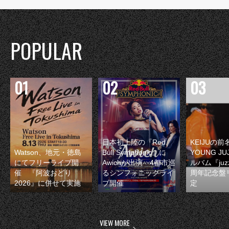
POPULAR
日本初上陸の『Red
KEIJUの
Watson、地元・徳島
Bull Symphonic』に
YOUNG JU
にてフリーライブ開
Awichが出演 4都市巡
ルバム『juzz
催 『阿波おどり
るシンフォニックライ
周年記念盤
2026』に併せて実施
ブ開催
定
VIEW MORE