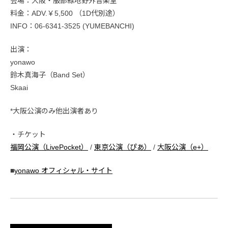
会場：大阪・服部緑地野外音楽堂
料金：ADV.￥5,500 （1D代別途）
INFO：06-6341-3525 (YUMEBANCHI)
出演：
yonawo
鈴木真海子（Band Set）
Skaai
*大阪公演のみ他出演者あり
・チケット
福岡公演（LivePocket）
/
東京公演（ぴあ）
/
大阪公演（e+）
■
yonawo オフィシャル・サイト