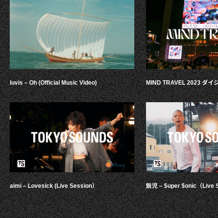
luvis – Oh (Official Music Video)
MIND TRAVEL 2023 
aimi – Lovesick (Live Session）
鋭児 – $uper $onic（Live 