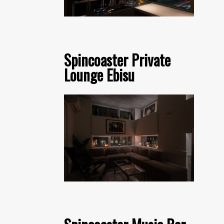
Spincoaster Private
Lounge Ebisu