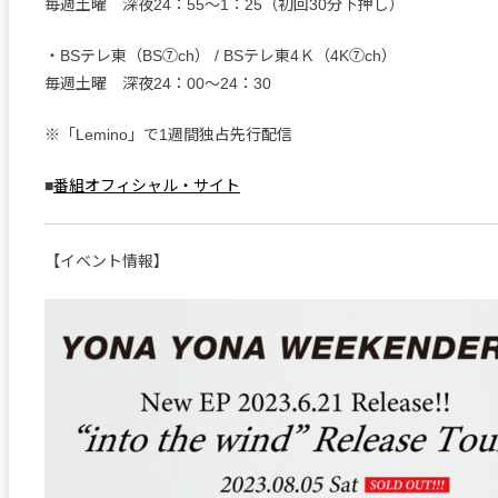
毎週土曜 深夜24：55～1：25（初回30分下押し）
・BSテレ東（BS⑦ch） / BSテレ東4Ｋ（4K⑦ch）
毎週土曜 深夜24：00～24：30
※「Lemino」で1週間独占先行配信
■
番組オフィシャル・サイト
【イベント情報】