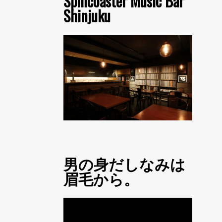
Spincoaster Music Bar
Shinjuku
男の身だしなみは
眉毛から。