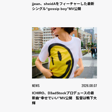
jjean、sheidAをフィーチャーした最新
シングル“gossip boy”MV公開
NEWS
2026.08.07
ICHIRO、D3adStockプロデュースの最
新曲“幸せでいい”MV公開 監督は鴨下大
輝