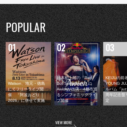
POPULAR
日本初上陸の『Red
KEIJUの
Watson、地元・徳島
Bull Symphonic』に
YOUNG JU
にてフリーライブ開
Awichが出演 4都市巡
ルバム『juzz
催 『阿波おどり
るシンフォニックライ
周年記念盤
2026』に併せて実施
ブ開催
定
VIEW MORE