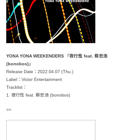
YONA YONA WEEKENDERS 『夜行性 feat. 蔡忠浩
(bonobos)』
Release Date：2022.04.07 (Thu.)
Label：Victor Entertainment
Tracklist：
1. 夜行性 feat. 蔡忠浩 (bonobos)
==