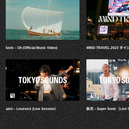
luvis – Oh (Official Music Video)
MIND TRAVEL 2023 
aimi – Lovesick (Live Session）
鋭児 – $uper $onic（Live 