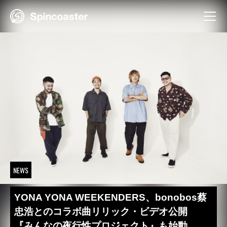
Skip
to
content
NEWS
YONA YONA WEEKENDERS、bonobos蔡
忠浩とのコラボ曲リリック・ビデオ公開
『みんなの夜行性プロジェクト』も始動