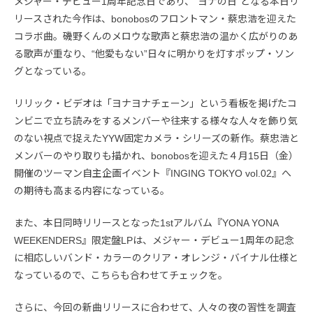
メジャー・デビュー1周年記念日であり、“ヨナの日”となる本日リ
リースされた今作は、bonobosのフロントマン・蔡忠浩を迎えた
コラボ曲。磯野くんのメロウな歌声と蔡忠浩の温かく広がりのあ
る歌声が重なり、“他愛もない”日々に明かりを灯すポップ・ソン
グとなっている。
リリック・ビデオは「ヨナヨナチェーン」という看板を掲げたコ
ンビニで立ち読みをするメンバーや往来する様々な人々を飾り気
のない視点で捉えたYYW固定カメラ・シリーズの新作。蔡忠浩と
メンバーのやり取りも描かれ、bonobosを迎えた４月15日（金）
開催のツーマン自主企画イベント『INGING TOKYO vol.02』へ
の期待も高まる内容になっている。
また、本日同時リリースとなった1stアルバム『YONA YONA
WEEKENDERS』限定盤LPは、メジャー・デビュー1周年の記念
に相応しいバンド・カラーのクリア・オレンジ・バイナル仕様と
なっているので、こちらも合わせてチェックを。
さらに、今回の新曲リリースに合わせて、人々の夜の習性を調査