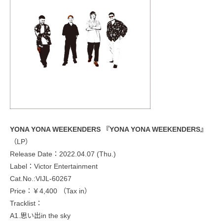
YONA YONA WEEKENDERS 『YONA YONA WEEKENDERS』
（LP）
Release Date：2022.04.07 (Thu.)
Label：Victor Entertainment
Cat.No.:VIJL-60267
Price：￥4,400 （Tax in）
Tracklist：
A1.思い出in the sky