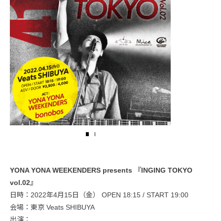
YONA YONA WEEKENDERS presents 『INGING TOKYO
vol.02』
日時：2022年4月15日（金） OPEN 18:15 / START 19:00
会場：東京 Veats SHIBUYA
出演：