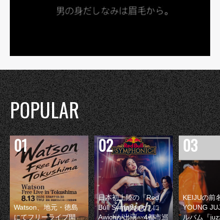
POPULAR
日本初上陸の『Red
KEIJUの
Watson、地元・徳島
Bull Symphonic』に
YOUNG JU
にてフリーライブ開
Awichが出演 4都市巡
ルバム『juzz