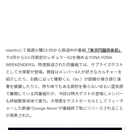
interfmにて毎週火曜23:00から放送中の番組
『東京円盤倶楽部』
で4月から3ヶ月限定のレギュラーDJを務めるYONA YONA
WEEKENDERS。昨夜放送された同番組では、サプライズゲスト
として大塚愛が登場。普段はメンバー4人が好きなカルチャーを
紹介したり、お題に沿って磯野くん（Vo.）が即興の弾き語り演
奏を披露したりと、持ち味でもある肩肘を張らないゆるい空気感
で展開している同番組だが、今回は特大ゲストの登場にメンバー
も終始緊張気味で進行。大塚愛をゲストボーカルとしてフィーチ
ャーした新曲“Orange Moon”が番組終了後にリリースされること
が発表された。