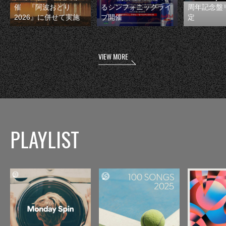
催 『阿波おどり
るシンフォニックライ
周年記念盤
2026』に併せて実施
ブ開催
定
VIEW MORE
PLAYLIST