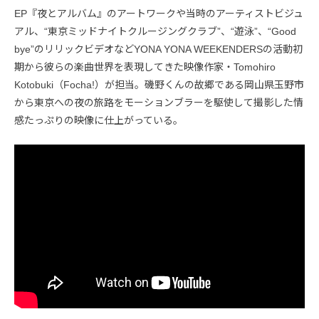
EP『夜とアルバム』のアートワークや当時のアーティストビジュ
アル、“東京ミッドナイトクルージングクラブ”、“遊泳”、“Good
bye”のリリックビデオなどYONA YONA WEEKENDERSの活動初
期から彼らの楽曲世界を表現してきた映像作家・Tomohiro
Kotobuki（Focha!）が担当。磯野くんの故郷である岡山県玉野市
から東京への夜の旅路をモーションブラーを駆使して撮影した情
感たっぷりの映像に仕上がっている。