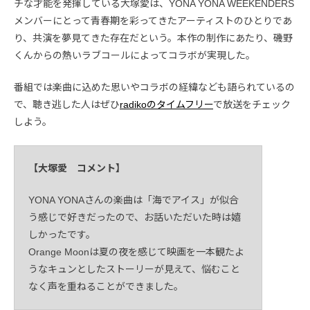
チな才能を発揮している大塚愛は、YONA YONA WEEKENDERS
メンバーにとって青春期を彩ってきたアーティストのひとりであ
り、共演を夢見てきた存在だという。本作の制作にあたり、磯野
くんからの熱いラブコールによってコラボが実現した。
番組では楽曲に込めた思いやコラボの経緯なども語られているの
で、聴き逃した人はぜひ
radikoのタイムフリー
で放送をチェック
しよう。
【大塚愛 コメント】
YONA YONAさんの楽曲は「海でアイス」が似合
う感じで好きだったので、お話いただいた時は嬉
しかったです。
Orange Moonは夏の夜を感じて映画を一本観たよ
うなキュンとしたストーリーが見えて、悩むこと
なく声を重ねることができました。