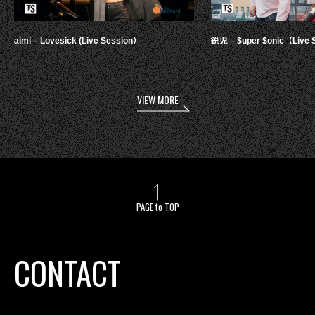
aimi – Lovesick (Live Session）
鋭児 – $uper $onic（Live 
VIEW MORE
PAGE to TOP
CONTACT