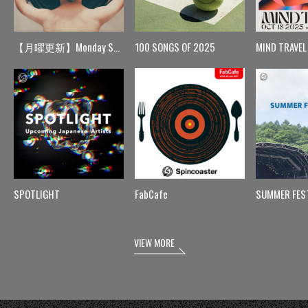
【月曜更新】Monday Spin
100 SONGS OF 2025
MIND TRAVEL
SPOTLIGHT
FabCafe
SUMMER FES
VIEW MORE