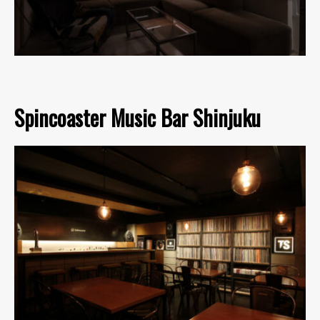
Spincoaster Music Bar Shinjuku