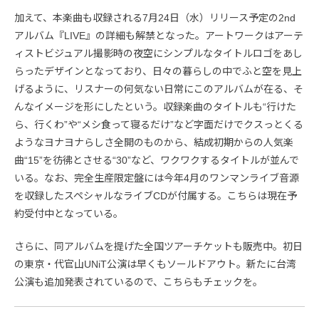
加えて、本楽曲も収録される7月24日（水）リリース予定の2nd
アルバム『LIVE』の詳細も解禁となった。アートワークはアーテ
ィストビジュアル撮影時の夜空にシンプルなタイトルロゴをあし
らったデザインとなっており、日々の暮らしの中でふと空を見上
げるように、リスナーの何気ない日常にこのアルバムが在る、そ
んなイメージを形にしたという。収録楽曲のタイトルも“行けた
ら、行くわ”や“メシ食って寝るだけ”など字面だけでクスっとくる
ようなヨナヨナらしさ全開のものから、結成初期からの人気楽
曲“15”を彷彿とさせる“30”など、ワクワクするタイトルが並んで
いる。なお、完全生産限定盤には今年4月のワンマンライブ音源
を収録したスペシャルなライブCDが付属する。こちらは現在予
約受付中となっている。
さらに、同アルバムを提げた全国ツアーチケットも販売中。初日
の東京・代官山UNiT公演は早くもソールドアウト。新たに台湾
公演も追加発表されているので、こちらもチェックを。