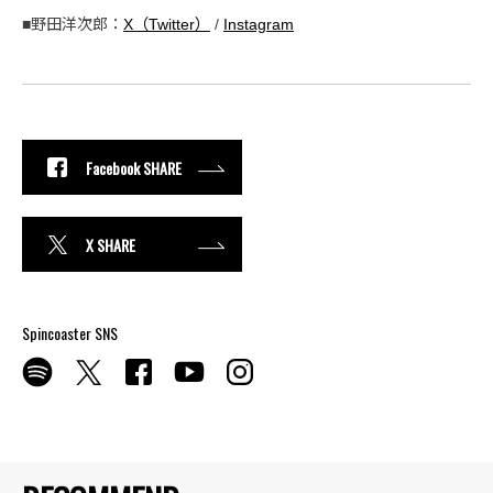
■野田洋次郎：
X（Twitter）
/
Instagram
Facebook SHARE
X SHARE
Spincoaster SNS