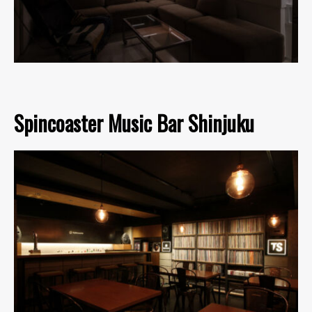
Spincoaster Music Bar Shinjuku