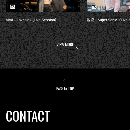
aimi – Lovesick (Live Session）
鋭児 – $uper $onic（Live 
VIEW MORE
PAGE to TOP
CONTACT