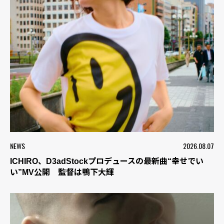
NEWS
2026.08.07
ICHIRO、D3adStockプロデュースの最新曲“幸せでい
い”MV公開 監督は鴨下大輝