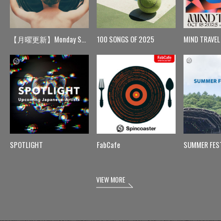
【月曜更新】Monday Spin
100 SONGS OF 2025
MIND TRAVEL
SPOTLIGHT
FabCafe
SUMMER FES
VIEW MORE