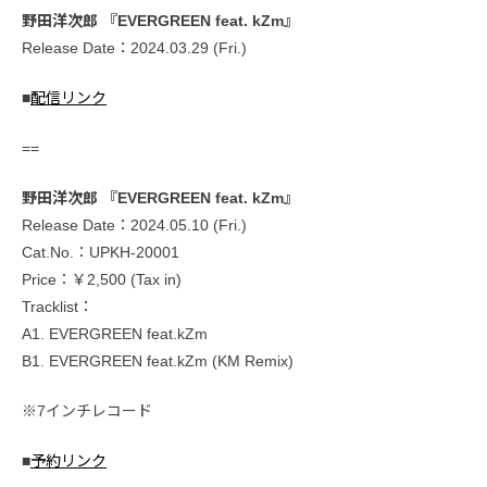
野田洋次郎 『EVERGREEN feat. kZm』
Release Date：2024.03.29 (Fri.)
■
配信リンク
==
野田洋次郎 『EVERGREEN feat. kZm』
Release Date：2024.05.10 (Fri.)
Cat.No.：UPKH-20001
Price：￥2,500 (Tax in)
Tracklist：
A1. EVERGREEN feat.kZm
B1. EVERGREEN feat.kZm (KM Remix)
※7インチレコード
■
予約リンク