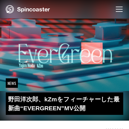
Skip
to
content
NEWS
野田洋次郎、kZmをフィーチャーした最
新曲“EVERGREEN”MV公開