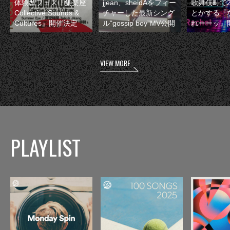
体験型フェス『集楽座
jjean、sheidAをフィー
歌舞伎町で
Collective Sounds &
チャーした最新シング
とかする『
Cultures』開催決定
ル“gossip boy”MV公開
れーーッ』
VIEW MORE
PLAYLIST