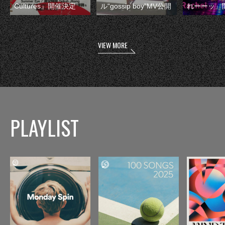
Cultures』開催決定
ル“gossip boy”MV公開
れーーッ』
VIEW MORE
PLAYLIST