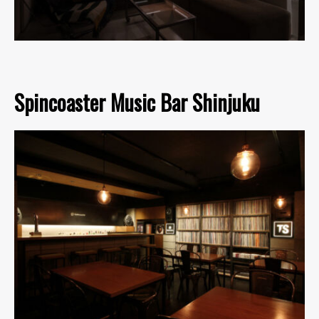
Spincoaster Music Bar Shinjuku