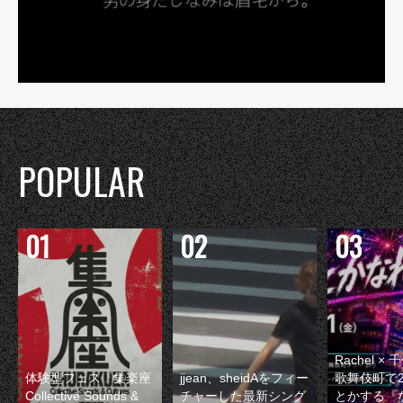
POPULAR
Rachel 
体験型フェス『集楽座
jjean、sheidAをフィー
歌舞伎町で
Collective Sounds &
チャーした最新シング
とかする『