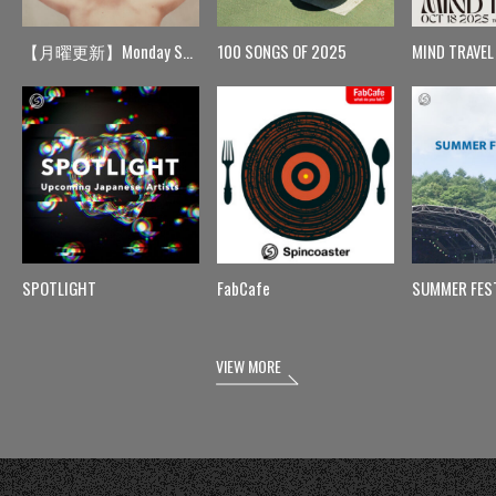
【月曜更新】Monday Spin
100 SONGS OF 2025
MIND TRAVEL
SPOTLIGHT
FabCafe
SUMMER FES
VIEW MORE