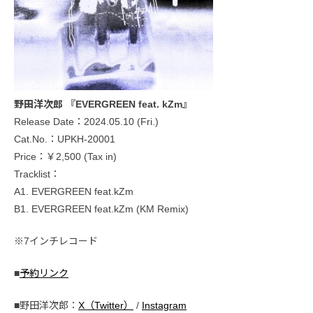
野田洋次郎 『EVERGREEN feat. kZm』
Release Date：2024.05.10 (Fri.)
Cat.No.：UPKH-20001
Price：￥2,500 (Tax in)
Tracklist：
A1. EVERGREEN feat.kZm
B1. EVERGREEN feat.kZm (KM Remix)
※7インチレコード
■
予約リンク
■野田洋次郎：
X（Twitter）
/
Instagram