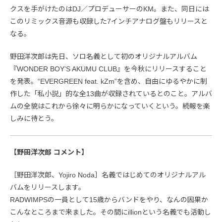
クスを手がけたのはDJ／プロデューサーのKM。また、同日には
このリミックス音源も収録した7インチアナログ盤もリリースと
なる。
野田洋次郎は先日、ソロ名義として初のオリジナルアルバム
『WONDER BOY’S AKUMU CLUB』を今秋にリリースすること
を発表。“EVERGREEN feat. kZm”を含め、自由にゆるやかに制
作した「私小説」的な全13曲が収録されているとのこと。アルバ
ムの全貌はこれから徐々に明らかになっていくという。続報を楽
しみに待とう。
【野田洋次郎 コメント】
［野田洋次郎、Yojiro Noda］名義ではじめてのオリジナルアル
バムをリリースします。
RADWIMPSの一員として15歳からバンドをやり、なんの因果か
こんなところまで来ました。その間にillionという名義でも活動し