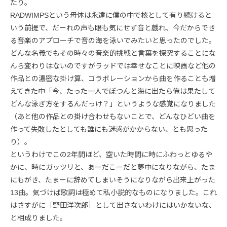
たり。
RADWIMPSという母体は永遠に僕の中で核として有り続けると
いう前提で、だーれの声も眼も気にせず音と戯れ、今だからでき
る音楽のアプローチで音の海を泳いでみたいと思ったのでした。
どんな名義でもその時々の音楽的挑戦と言葉を探究することにな
んら変わりはないのですがラッドでは幸せなことに映画など他の
作品との濃密な掛け算、コラボレーションから曲を作ることも増
えてきた中「今、たった一人でぽつんと海に出たら俺は果たして
どんな泳ぎ方をするんだっけ？」というような感覚になりました
（あと他の作品との掛け合わせもないことで、どんなひどい曲を
作って失敗したとしても誰にも迷惑がかからない、とも思った
り）。
というわけでこの2年間ほど、空いた時間に時にふわっとゆるや
かに、時にガッツリと、あーだこーだと夢中になりながら、たま
にもがき、たまーに辞めてしまいそうになりながら出来上がった
13曲。気づけば歌詞は極めて私小説的なものになりました。これ
はさすがに［野田洋次郎］として出さないわけにはいかないな、
と相成りました。