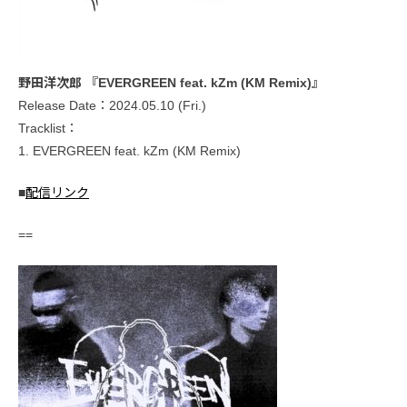
野田洋次郎 『EVERGREEN feat. kZm (KM Remix)』
Release Date：2024.05.10 (Fri.)
Tracklist：
1. EVERGREEN feat. kZm (KM Remix)
■
配信リンク
==