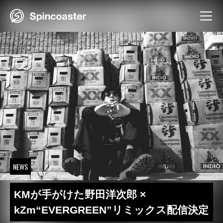
Skip
to
content
NEWS
KMが手がけた野田洋次郎 ×
kZm“EVERGREEN”リミックス配信決定