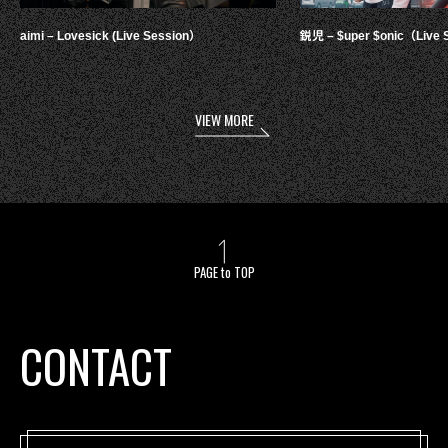
aimi – Lovesick (Live Session）
鋭児 – $uper $onic（Live 
VIEW MORE
PAGE to TOP
CONTACT