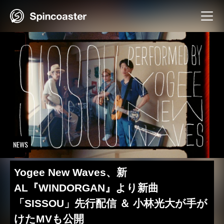
Skip
to
content
NEWS
Yogee New Waves、新
AL『WINDORGAN』より新曲
「SISSOU」先行配信 ＆ 小林光大が手が
けたMVも公開