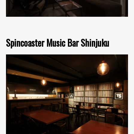
Spincoaster Music Bar Shinjuku