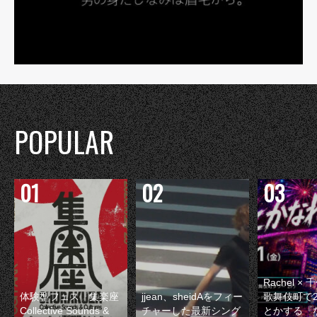
POPULAR
Rachel 
体験型フェス『集楽座
jjean、sheidAをフィー
歌舞伎町で
Collective Sounds &
チャーした最新シング
とかする『