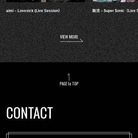
aimi – Lovesick (Live Session）
鋭児 – $uper $onic（Live 
VIEW MORE
PAGE to TOP
CONTACT