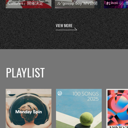
Cultures』開催決定
ル“gossip boy”MV公開
れーーッ』
VIEW MORE
PLAYLIST