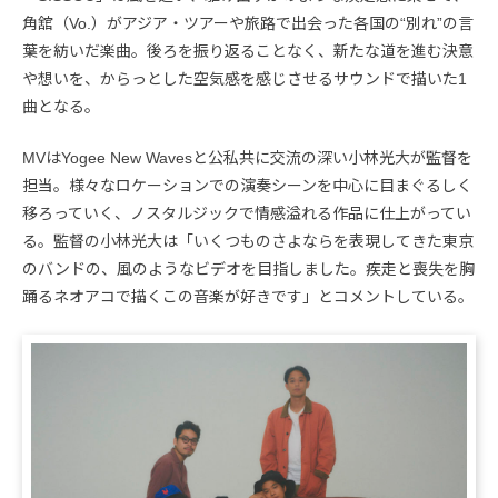
角舘（Vo.）がアジア・ツアーや旅路で出会った各国の“別れ”の言
葉を紡いだ楽曲。後ろを振り返ることなく、新たな道を進む決意
や想いを、からっとした空気感を感じさせるサウンドで描いた1
曲となる。
MVはYogee New Wavesと公私共に交流の深い小林光大が監督を
担当。様々なロケーションでの演奏シーンを中心に目まぐるしく
移ろっていく、ノスタルジックで情感溢れる作品に仕上がってい
る。監督の小林光大は「いくつものさよならを表現してきた東京
のバンドの、風のようなビデオを目指しました。疾走と喪失を胸
踊るネオアコで描くこの音楽が好きです」とコメントしている。