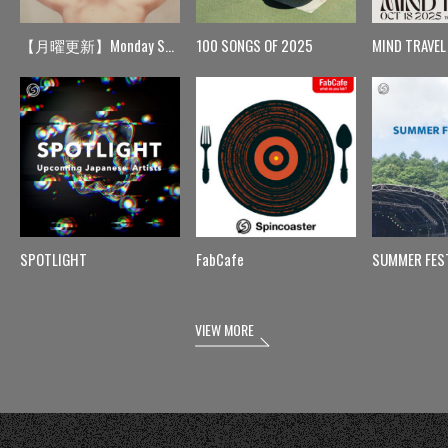
【月曜更新】Monday Spin
100 SONGS OF 2025
MIND TRAVEL
SPOTLIGHT
FabCafe
SUMMER FES
VIEW MORE