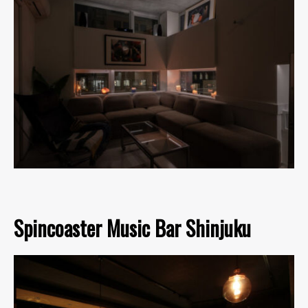
Spincoaster Music Bar Shinjuku