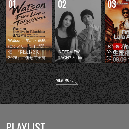
Watson、地元・徳島
にてフリーライブ開
Tohjiのラ
催 『阿波おどり
INTERVIEW ｜
YouTube
2026』に併せて実施
RACH? × idom
定
VIEW MORE
PLAYLIST