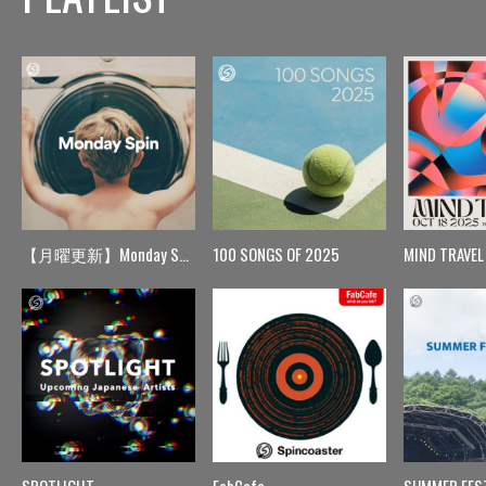
【月曜更新】Monday Spin
100 SONGS OF 2025
MIND TRAVEL
SPOTLIGHT
FabCafe
SUMMER FES