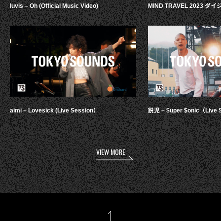
luvis – Oh (Official Music Video)
MIND TRAVEL 2023 
aimi – Lovesick (Live Session）
鋭児 – $uper $onic（Live 
VIEW MORE