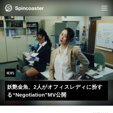
Skip
to
content
NEWS
妖艶金魚、2人がオフィスレディに扮す
る“Negotiation”MV公開