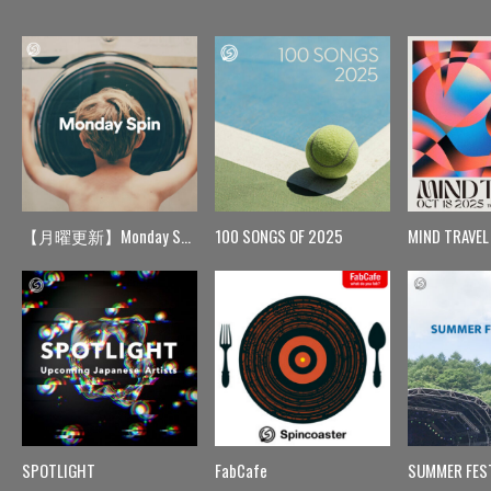
【月曜更新】Monday Spin
100 SONGS OF 2025
MIND TRAVEL
SPOTLIGHT
FabCafe
SUMMER FES