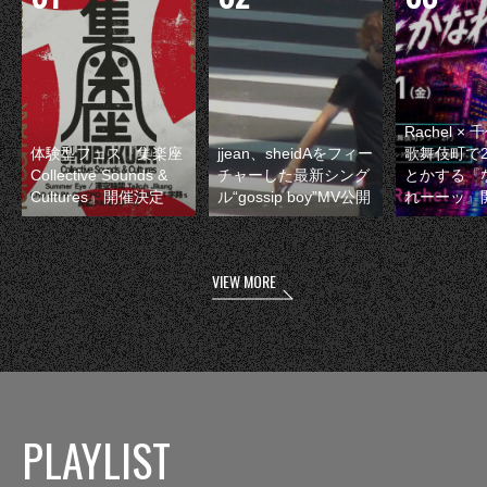
Rachel 
体験型フェス『集楽座
jjean、sheidAをフィー
歌舞伎町で
Collective Sounds &
チャーした最新シング
とかする『
Cultures』開催決定
ル“gossip boy”MV公開
れーーッ』
VIEW MORE
PLAYLIST