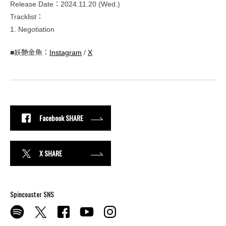
Release Date：2024.11.20 (Wed.)
Tracklist：
1. Negotiation
■妖艶金魚：
Instagram
/
X
Facebook SHARE
X SHARE
Spincoaster SNS