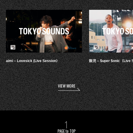
aimi – Lovesick (Live Session）
鋭児 – $uper $onic（Live 
VIEW MORE
PAGE to TOP