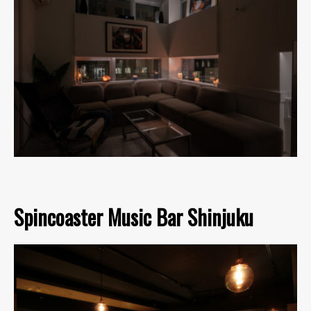
Spincoaster Music Bar Shinjuku